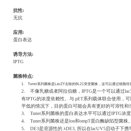
抗性
:
无抗
应用
:
蛋白表达
诱导方法
:
IPTG
菌株特点
:
1.
Tuner
系列菌株是
LacZY
去除的
BL21
突变菌株，这可以通过细胞培
2.
不像乳糖或者阿拉伯糖，
IPTG
是一个可以通过
lac
有
IPTG
的浓度依赖性。与
pET
系列载体联合使用，可
平低的情况下，目的蛋白可能会具有更好的可溶性和
3.
Tuner
系列菌株的蛋白表达水平可以通过
IPTG
浓度
4.
Tuner
系列菌株还是
lon
和
ompT
蛋白酶缺陷型菌株
5.
DE3
是溶源性的
λDE3,
所以在
lacUV5
启动子下携