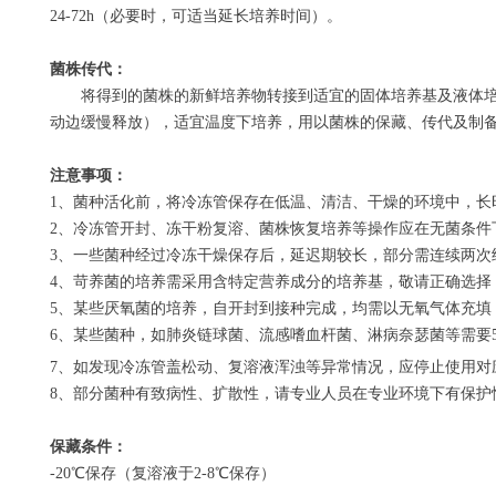
24-72h
（必要时，可适当延长培养时间）。
菌株传代：
将得到的菌株的新鲜培养物转接到适宜的固体培养基及液体培
动边缓慢释放），适宜温度下培养，用以菌株的保藏、传代及制
注意事项：
1
、菌种活化前，将冷冻管保存在低温、清洁、干燥的环境中，长
2
、冷冻管开封、冻干粉复溶、菌株恢复培养等操作应在无菌条件
3
、一些菌种经过冷冻干燥保存后，延迟期较长，部分需连续两次
4
、苛养菌的培养需采用含特定营养成分的培养基，敬请正确选择
5
、某些厌氧菌的培养，自开封到接种完成，均需以无氧气体充填
6
、某些菌种，如肺炎链球菌、流感嗜血杆菌、淋病奈瑟菌等需要
7
、如发现冷冻管盖松动、复溶液浑浊等异常情况，应停止使用对
8
、部分菌种有致病性、扩散性，请专业人员在专业环境下有保护
保藏条件：
-20
℃保存（复溶液于
2-8
℃保存）