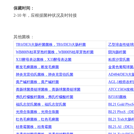
保藏时间：
2-10
年，应根据菌种状况及时转接
其他菌株：
TB1(DE3)
大肠杆菌菌株，
TB1(DE3)
大肠杆菌
乙型溶血性链球
WB800N
枯草芽孢杆菌株，
WB800N
枯草芽孢杆菌
阴沟肠杆菌
X33
酵母表达菌株，
X33
酵母表达菌
粘质沙雷氏菌
断发毛癣菌株，断发毛癣菌
金黄色葡萄球菌
肺炎克雷伯氏菌株，肺炎克雷伯氏菌
AD494(DE3)
大
粪产碱杆菌株，粪产碱杆菌
AGL-1
根癌农杆
粪肠球菌粪链球菌株，粪肠球菌粪链球菌
ATCC15834
发根
弗氏柠檬酸杆菌株，弗氏柠檬酸杆菌
BJ5183
菌株
福氏志贺氏菌株，福氏志贺氏菌
BL21 Gold Plys
光滑念珠菌株，光滑念珠菌
BL21 PlysS
（
DE
红色毛癣菌株，红色毛癣菌
BL21 Trxb
大肠
桔青霉菌株，桔青霉菌
BL21-AI
（
DE3