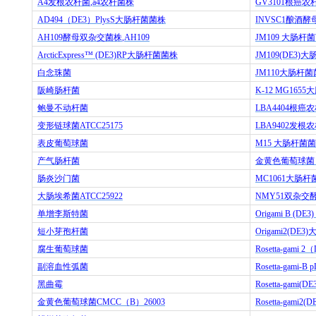
A4
发根农杆菌
,a4
农杆菌株
GV3101
根癌农
AD494
（
DE3
）
PlysS
大肠杆菌菌株
INVSC1
酿酒酵
AH109
酵母双杂交菌株
,AH109
JM109
大肠杆菌
ArcticExpress™ (DE3)RP
大肠杆菌菌株
JM109(DE3)
大
白念珠菌
JM110
大肠杆菌
阪崎肠杆菌
K-12 MG1655
大
鲍曼不动杆菌
LBA4404
根癌农
变形链球菌
ATCC25175
LBA9402
发根农
表皮葡萄球菌
M15
大肠杆菌菌
产气肠杆菌
金黄色葡萄球菌
肠炎沙门菌
MC1061
大肠杆
大肠埃希菌
ATCC25922
NMY51
双杂交
单增李斯特菌
Origami B (DE3)
短小芽孢杆菌
Origami2(DE3)
腐生葡萄球菌
Rosetta-gami 2
（
副溶血性弧菌
Rosetta-gami-B p
黑曲霉
Rosetta-gami(DE
金黄色葡萄球菌
CMCC
（
B
）
26003
Rosetta-gami2(D