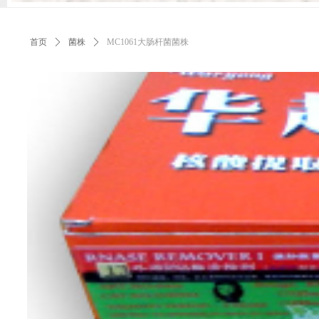
首页
ꄲ
菌株
ꄲ
MC1061大肠杆菌菌株