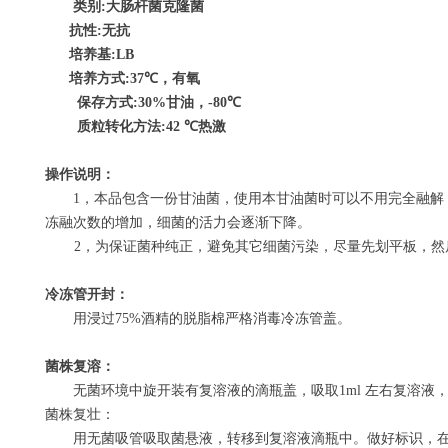
类别
:
大肠杆菌克隆菌
抗性
:
无抗
培养基
:LB
培养方式
:37
℃
，有氧
保存方式
:30%
甘油，
-80
℃
质粒转化方法
:42
℃
热激
操作说明：
1
，本品包含一份甘油菌，使用本甘油菌时可以不用完全融解
冻融次数的增加，细菌的活力会逐渐下降。
2
，为保证菌种纯正，避免其它细菌污染，尽量先划平板，然
冷冻管开封：
用浸过
75%
酒精的脱脂棉严格消毒冷冻管盖。
菌株复溶：
无菌环境中旋开装有复溶液的滴瓶盖，吸取
1ml
左右复溶液
菌株复壮：
用无菌吸管吸取菌悬液，转移到复溶液滴瓶中。做好标识，