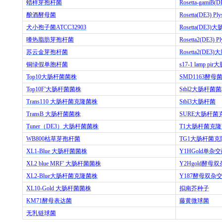
蜡样芽孢杆菌
Rosetta-gamiB(D
酿酒酵母菌
Rosetta(DE3) Ply
犬小孢子菌
ATCC32903
Rosetta(DE3)
大
嗜热脂肪芽孢杆菌
Rosetta2(DE3) Pl
苏云金芽孢杆菌
Rosetta2(DE3)
大
铜绿假单胞杆菌
s17-1 lamp pir
大
Top10
大肠杆菌菌株
SMD1163
酵母
Top10F'
大肠杆菌菌株
Stbl2
大肠杆菌菌
Trans110
大肠杆菌克隆菌株
Stbl3
大肠杆菌
TransB
大肠杆菌菌株
SURE
大肠杆菌
Tuner
（
DE3
）大肠杆菌菌株
T1
大肠杆菌克隆
WB800
枯草芽孢杆菌
TG1
大肠杆菌克
XL1-Blue
大肠杆菌菌株
Y1HGold
单杂交
XL2 blue MRF'
大肠杆菌菌株
Y2Hgold
酵母双
XL2-Blue
大肠杆菌克隆菌株
Y187
酵母双杂
XL10-Gold
大肠杆菌菌株
拟南芥种子
KM71
酵母表达菌
藤黄微球菌
无乳链球菌