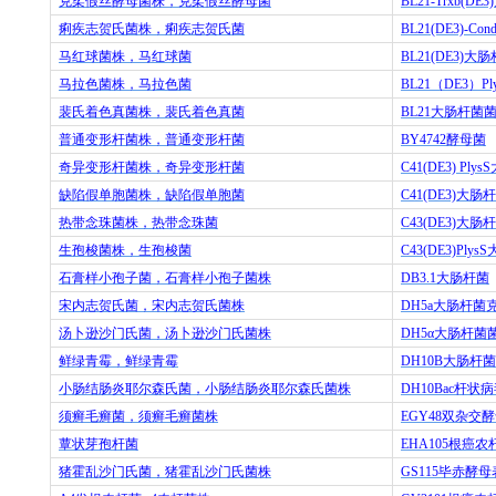
克柔假丝酵母菌株，克柔假丝酵母菌
BL21-Trxb(DE3)
痢疾志贺氏菌株，痢疾志贺氏菌
BL21(DE3)-Cond
马红球菌株，马红球菌
BL21(DE3)
大肠
马拉色菌株，马拉色菌
BL21
（
DE3
）
Pl
裴氏着色真菌株，裴氏着色真菌
BL21
大肠杆菌
普通变形杆菌株，普通变形杆菌
BY4742
酵母菌
奇异变形杆菌株，奇异变形杆菌
C41(DE3) PlysS
缺陷假单胞菌株，缺陷假单胞菌
C41(DE3)
大肠杆
热带念珠菌株，热带念珠菌
C43(DE3)
大肠杆
生孢梭菌株，生孢梭菌
C43(DE3)PlysS
石膏样小孢子菌，石膏样小孢子菌株
DB3.1
大肠杆菌
宋内志贺氏菌，宋内志贺氏菌株
DH5a
大肠杆菌
汤卜逊沙门氏菌，汤卜逊沙门氏菌株
DH5
α大肠杆菌
鲜绿青霉，鲜绿青霉
DH10B
大肠杆菌
小肠结肠炎耶尔森氏菌，小肠结肠炎耶尔森氏菌株
DH10Bac
杆状病
须癣毛癣菌，须癣毛癣菌株
EGY48
双杂交酵
蕈状芽孢杆菌
EHA105
根癌农
猪霍乱沙门氏菌，猪霍乱沙门氏菌株
GS115
毕赤酵母