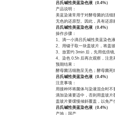
吕氏碱性美蓝染色液（
0.4%
）
产品说明：
美蓝染液常用于对酵母菌的活细
无色的还原型。因此，具有还原
吕氏碱性美蓝染色液（
0.4%
）
操作步骤：
1
、滴一小滴吕氏碱性美蓝染色
2
、用镊子取一块盖玻片，将盖
3
、放置约
3min
后，先用低倍镜
4
、染色
0.5h
后再次观察，注意
预期结果：
酵母菌活细胞呈无色；酵母菌死
吕氏碱性美蓝染色液（
0.4%
）
注意事项：
用接种环将菌体与染液混合时不
滴加染液要适中，否则用盖玻片
盖玻片要缓慢倾斜覆盖，以免产
吕氏碱性美蓝染色液（
0.4%
）
产地：国产