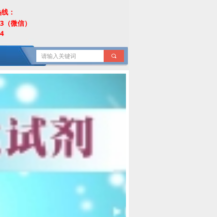
热线：
453（微信）
4
끠