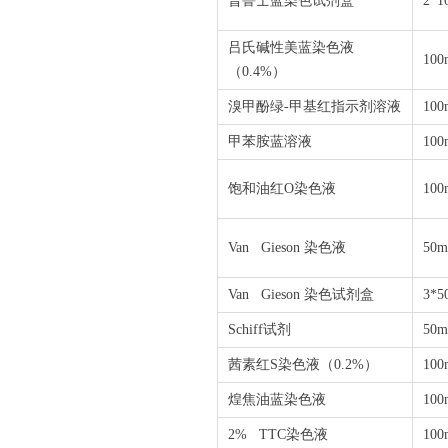
普鲁士蓝染色试剂盒
2*1
吕氏碱性美蓝染色液
100
（
0.4%
）
溴甲酚绿
-
甲基红指示剂溶液
100
甲苯胺蓝溶液
100
饱和油红
O
染色液
100
Van Gieson
染色液
50m
Van Gieson
染色试剂盒
3*5
Schiff
试剂
50m
茜素红
S
染色液（
0.2%
）
100
煌焦油蓝染色液
100
2% TTC
染色液
100