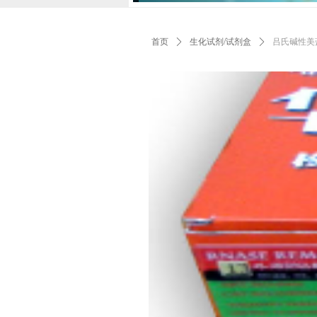
首页
ꄲ
生化试剂/试剂盒
ꄲ
吕氏碱性美蓝