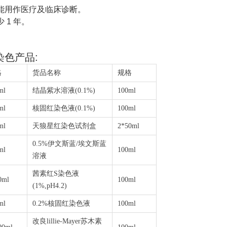
能用作医疗及临床诊断。
少
1
年。
染色产品
:
格
货品名称
规格
ml
结晶紫水溶液
(0.1%)
100ml
ml
核固红染色液
(0.1%)
100ml
ml
天狼星红染色试剂盒
2*50ml
0.5%
伊文斯蓝
/
埃文斯蓝
ml
100ml
溶液
茜素红
S
染色液
0ml
100ml
(1%,pH4.2)
ml
0.2%
核固红染色液
100ml
改良lillie-Mayer苏木素