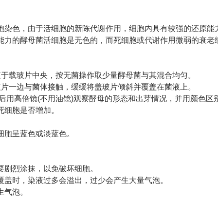
胞染色，由于活细胞的新陈代谢作用，细胞内具有较强的还原能
能力的酵母菌活细胞是无色的，而死细胞或代谢作用微弱的衰老
液于载玻片中央，按无菌操作取少量酵母菌与其混合均匀。
玻片一边与菌体接触，缓缓将盖玻片倾斜并覆盖在菌液上。
后用高倍镜
(
不用油镜
)
观察酵母的形态和出芽情况，并用颜色区
死细胞是否增加。
细胞呈蓝色或淡蓝色。
要剧烈涂抹，以免破坏细胞。
覆盖时，染液过多会溢出，过少会产生大量气泡。
生气泡。