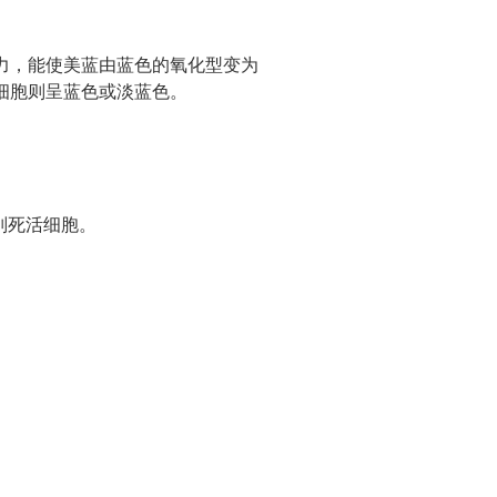
力，能使美蓝由蓝色的氧化型变为
细胞则呈蓝色或淡蓝色。
别死活细胞。