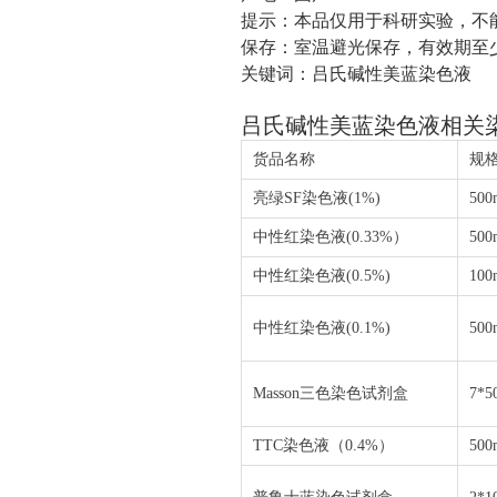
提示：本品仅用于科研实验，不
保存：室温避光保存，有效期至
关键词：吕氏碱性美蓝染色液
吕氏碱性美蓝染色液相关
货品名称
规
亮绿
SF
染色液
(1%)
500
中性红染色液
(0.33%
）
500
中性红染色液
(0.5%)
100
中性红染色液
(0.1%)
500
Masson
三色染色试剂盒
7*5
TTC
染色液（
0.4%
）
500