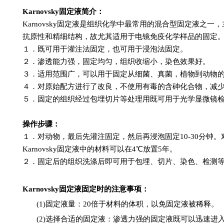
Karn
ovsky固定液简介：
Karnovsky固定液是组织化学中最常用的混合型固定液
抗原性和精细结构，故尤其适用于电镜免疫化学样品的固定。本
１．既可用于灌注法固定，也可用于浸泡法固定。
２．渗透能力强，固定均匀，组织收缩小，染色效果好。
３．适用范围广，可以用于固定从细菌、真菌，植物到动物
４．对原始配方进行了改良，不使用有毒的含砷化合物，减
５．固定的组织经过包埋切片等处理用既可用于光学显微镜
操作步骤：
１．对动物，最后先灌注固定，然后再浸泡固定10-30分钟
Karnovsky固定液中的材料可以在4℃放置5年。
２．固定后的组织洗涤后即可用于包埋、切片、染色、检测
Karnovsky
固定液固定时的注意事项
：
(1)
固定液量：
20
倍于材料的体积，以免固定液被稀释。
(2)
选择合适的固定液：渗透力强的固定液既可以迅速进