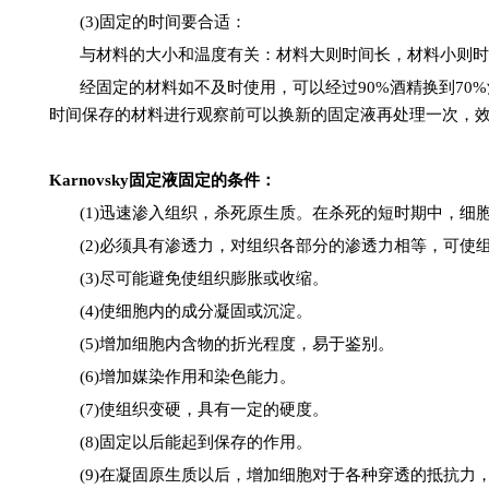
(3)
固定的时间要合适：
与材料的大小和温度有关：材料大则时间长，材料小则时
经固定的材料如不及时使用，可以经过
90%
酒精换到
70%
时间保存的材料进行观察前可以换新的固定液再处理一次，
Karnovsky
固定液
固定
的条件
：
(1)
迅速渗入组织，杀死原生质。在杀死的短时期中，细
(2)
必须具有渗透力，对组织各部分的渗透力相等，可使
(3)
尽可能避免使组织膨胀或收缩。
(4)
使细胞内的成分凝固或沉淀。
(5)
增加细胞内含物的折光程度，易于鉴别。
(6)
增加媒染作用和染色能力。
(7)
使组织变硬，具有一定的硬度。
(8)
固定以后能起到保存的作用。
(9)
在凝固原生质以后，增加细胞对于各种穿透的抵抗力