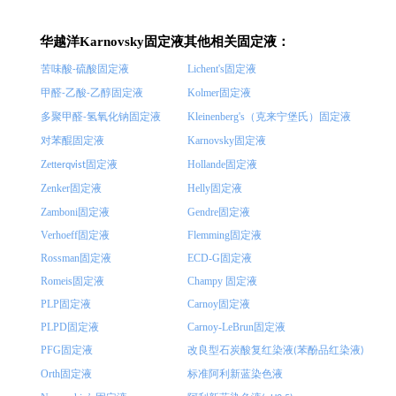
华越洋
Karnovsky
固定液
其他相关固定液：
苦味酸
硫酸固定液
Lichent's
固定液
-
甲醛
乙酸
乙醇固定液
Kolmer
固定液
-
-
多聚甲醛
氢氧化钠固定液
Kleinenberg's
（克来宁堡氏）固定液
-
对苯醌固定液
Karnovsky
固定液
Zett
固定液
Hollande
固定液
erqvist
Zenker
固定液
Helly
固定液
Zamboni
固定液
Gendre
固定液
Verhoeff
固定液
Flemming
固定液
Rossman
固定液
ECD-G
固定液
Romeis
固定液
Champy
固定液
PLP
固定液
Carnoy
固定液
PLPD
固定液
Carnoy-LeBrun
固定液
PFG
固定液
改良型石炭酸复红染液
苯酚品红染液
(
)
Orth
固定液
标准阿利新蓝染色液