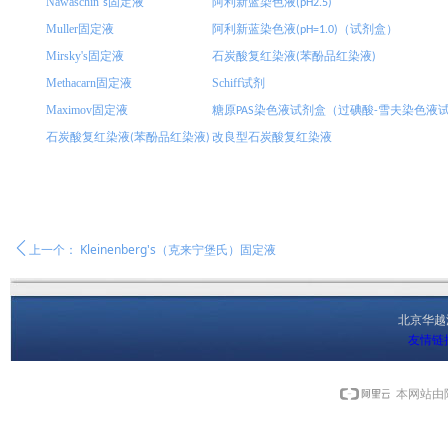
Nawaschin
’
固定液
阿利新蓝染色液
s
(pH2.5)
Muller
固定液
阿利新蓝染色液
（试剂盒）
(pH=1.0)
Mirsky's
固定液
石炭酸复红染液
苯酚品红染液
(
)
Methacarn
固定液
Schiff
试剂
Maximov
固定液
糖原
染色液试剂盒（过碘酸
雪夫染色液
PAS
-
石炭酸复红染液
苯酚品红染液
改良型石炭酸复红染液
(
)
ꄴ
上一个：
Kleinenberg's（克来宁堡氏）固定液
北京华
友情链
本网站由