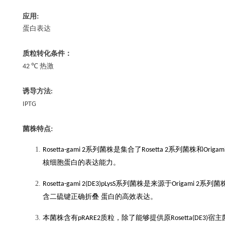
应用
:
蛋白表达
质粒转化条件：
℃
热激
42
诱导方法
:
IPTG
菌株特点
:
系列菌株是集合了
系列菌株和
Rosetta-gami 2
Rosetta 2
Origami
核细胞蛋白的表达能力。
系列菌株是来源于
系列菌
Rosetta-gami 2(DE3)pLysS
Origami 2
含二硫键正确折叠 蛋白的高效表达。
本菌株含有
质粒，除了能够提供原
宿主
pRARE2
Rosetta(DE3)