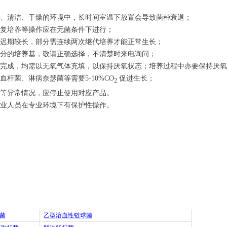
、清洁、干燥的环境中，长时间室温下放置会导致菌种衰退；
复培养等操作应在无菌条件下进行；
迟期较长，部分需连续两次继代培养才能正常生长；
分的培养基，敬请正确选择，不清楚时来电询问；
完成，均需以无氧气体充填，以保持厌氧状态；培养过程中亦要保持厌氧
血杆菌、淋病奈瑟菌等需要
5-10%CO
促进生长；
2
等异常情况，应停止使用对应产品。
业人员在专业环境下有保护性操作。
菌
乙型溶血性链球菌