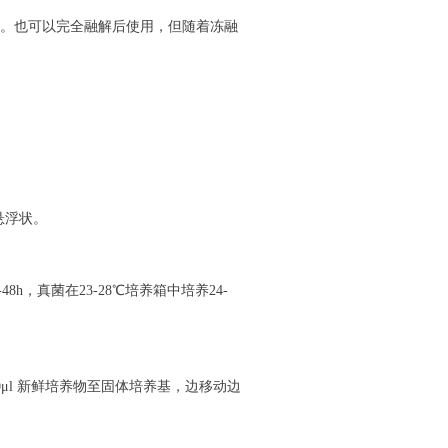
。也可以完全融解后使用，但随着冻融
悬浮状。
-48h
，真菌在
23-28
℃培养箱中培养
24-
0
μ
l
新鲜培养物至固体培养基，边移动边