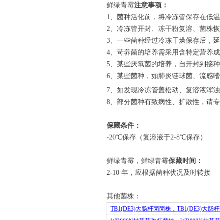
鲜绿青霉
注意事项：
1
、菌种活化前，将冷冻管保存在低温
2
、冷冻管开封、冻干粉复溶、菌株恢
3
、一些菌种经过冷冻干燥保存后，延
4
、苛养菌的培养需采用含特定营养成
5
、某些厌氧菌的培养，自开封到接种
6
、某些菌种，如肺炎链球菌、流感嗜
7
、如发现冷冻管盖松动、复溶液浑浊
8
、部分菌种有致病性、扩散性，请专
保藏条件：
-20
℃保存（复溶液于
2-8
℃保存）
鲜绿青霉，鲜绿青霉
保藏时间：
2-10
年，应根据菌种状况及时转接
其他菌株：
TB1(DE3)
大肠杆菌菌株，
TB1(DE3)
大肠杆