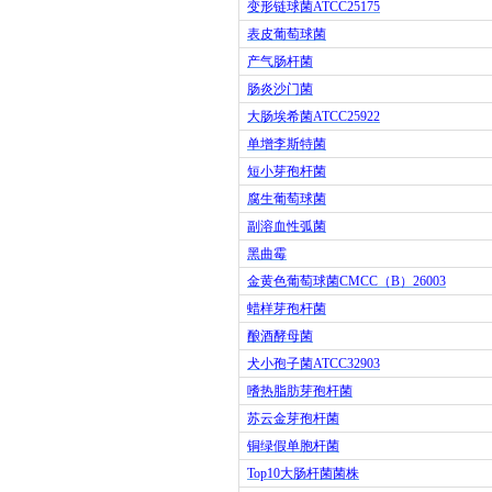
变形链球菌
ATCC25175
表皮葡萄球菌
产气肠杆菌
肠炎沙门菌
大肠埃希菌
ATCC25922
单增李斯特菌
短小芽孢杆菌
腐生葡萄球菌
副溶血性弧菌
黑曲霉
金黄色葡萄球菌
CMCC
（
B
）
26003
蜡样芽孢杆菌
酿酒酵母菌
犬小孢子菌
ATCC32903
嗜热脂肪芽孢杆菌
苏云金芽孢杆菌
铜绿假单胞杆菌
Top10
大肠杆菌菌株