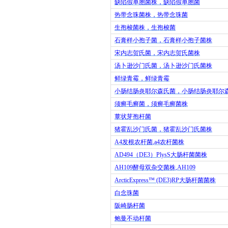
缺陷假单胞菌株，缺陷假单胞菌
热带念珠菌株，热带念珠菌
生孢梭菌株，生孢梭菌
石膏样小孢子菌，石膏样小孢子菌株
宋内志贺氏菌，宋内志贺氏菌株
汤卜逊沙门氏菌，汤卜逊沙门氏菌株
鲜绿青霉，鲜绿青霉
小肠结肠炎耶尔森氏菌，小肠结肠炎耶尔
须癣毛癣菌，须癣毛癣菌株
蕈状芽孢杆菌
猪霍乱沙门氏菌，猪霍乱沙门氏菌株
A4
发根农杆菌
,a4
农杆菌株
AD494
（
DE3
）
PlysS
大肠杆菌菌株
AH109
酵母双杂交菌株
,AH109
ArcticExpress™ (DE3)RP
大肠杆菌菌株
白念珠菌
阪崎肠杆菌
鲍曼不动杆菌