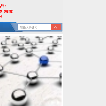
热线：
453（微信）
4
끠