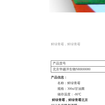
鲜绿青霉，鲜绿青霉
产品货号
北京华越洋生物
NRR00080
产品信息：
名称：鲜绿青霉
规格：
300ul
甘油菌
储存温度：
-80
℃
鲜绿青霉，鲜绿青霉北京