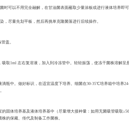
菌时可以不用完全融解，在甘油菌表面蘸取少量涂板或进行液体培养即可
。
染，尽量先划平板，然后再挑单克隆菌落进行后续操作。
冻管盖。
，吸取
1ml
左右复溶液，加入到冷冻管中。轻轻振荡，使冻干菌株溶解呈
液滴瓶中。做好标识，在适宜温度下培养。细菌在
30-35
℃培养箱中培养
24
。
宜的固体培养基及液体培养基中（尽量增大接种量：如用无菌吸管吸取≥
5
菌株的保藏、传代及制备工作菌株。