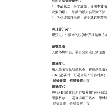
鲜绿青霉
操作说明：
1
，本品包含一份甘油菌，使用本甘油
次数的增加，细菌的活力会逐渐下降
2
，为保证菌种纯正，避免其它细菌污
冷冻管开封：
用浸过
75%
酒精的脱脂棉严格消毒冷
菌株复溶：
无菌环境中旋开装有复溶液的滴瓶盖
菌株复壮：
用无菌吸管吸取菌悬液，转移到复溶
72h
（必要时，可适当延长培养时间）
鲜绿青霉，鲜绿青霉北京
菌株传代：
将得到的菌株的新鲜培养物转接到适
缓慢释放），适宜温度下培养，用以
鲜绿青霉，鲜绿青霉北京