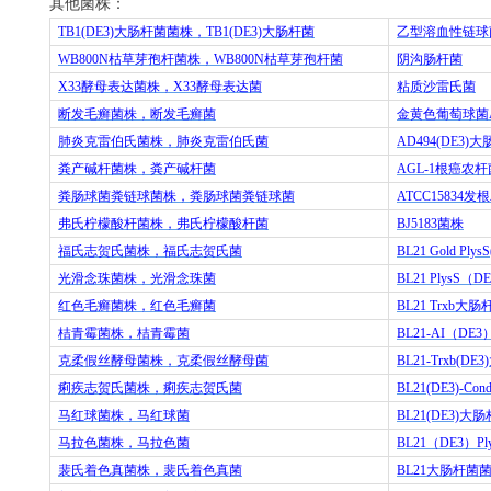
其他菌株：
TB1(DE3)
大肠杆菌菌株，
TB1(DE3)
大肠杆菌
乙型溶血性链球
WB800N
枯草芽孢杆菌株，
WB800N
枯草芽孢杆菌
阴沟肠杆菌
X33
酵母表达菌株，
X33
酵母表达菌
粘质沙雷氏菌
断发毛癣菌株，断发毛癣菌
金黄色葡萄球菌
肺炎克雷伯氏菌株，肺炎克雷伯氏菌
AD494(DE3)
大
粪产碱杆菌株，粪产碱杆菌
AGL-1
根癌农杆
粪肠球菌粪链球菌株，粪肠球菌粪链球菌
ATCC15834
发根
弗氏柠檬酸杆菌株，弗氏柠檬酸杆菌
BJ5183
菌株
福氏志贺氏菌株，福氏志贺氏菌
BL21 Gold Plys
光滑念珠菌株，光滑念珠菌
BL21 PlysS
（
DE
红色毛癣菌株，红色毛癣菌
BL21 Trxb
大肠
桔青霉菌株，桔青霉菌
BL21-AI
（
DE3
克柔假丝酵母菌株，克柔假丝酵母菌
BL21-Trxb(DE3)
痢疾志贺氏菌株，痢疾志贺氏菌
BL21(DE3)-Cond
马红球菌株，马红球菌
BL21(DE3)
大肠
马拉色菌株，马拉色菌
BL21
（
DE3
）
Pl
裴氏着色真菌株，裴氏着色真菌
BL21
大肠杆菌