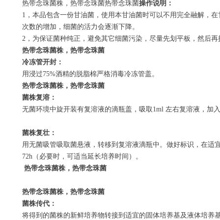
热带念珠菌株，热带念珠菌热带念珠菌
操作说明：
1
，本品包含一份甘油菌，使用本甘油菌时可以不用完全融解，在
次数的增加，细菌的活力会逐渐下降。
2
，为保证菌种纯正，避免其它细菌污染，尽量先划平板，然后再
热带念珠菌株，热带念珠菌
冷冻管开封：
用浸过
75%
酒精的脱脂棉严格消毒冷冻管盖。
热带念珠菌株，热带念珠菌
菌株复溶：
无菌环境中旋开装有复溶液的滴瓶盖，吸取
1ml
左右复溶液，加
菌株复壮：
用无菌吸管吸取菌悬液，转移到复溶液滴瓶中。做好标识，在适
72h
（必要时，可适当延长培养时间）。
热带念珠菌株，热带念珠菌
热带念珠菌株，热带念珠菌
菌株传代：
将得到的菌株的新鲜培养物转接到适宜的固体培养基及液体培养基