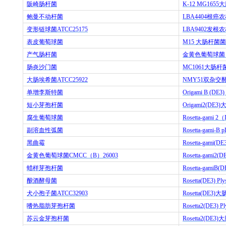
阪崎肠杆菌
K-12 MG1655
大
鲍曼不动杆菌
LBA4404
根癌农
变形链球菌
ATCC25175
LBA9402
发根农
表皮葡萄球菌
M15
大肠杆菌菌
产气肠杆菌
金黄色葡萄球菌
肠炎沙门菌
MC1061
大肠杆
大肠埃希菌
ATCC25922
NMY51
双杂交
单增李斯特菌
Origami B (DE3)
短小芽孢杆菌
Origami2(DE3)
腐生葡萄球菌
Rosetta-gami 2
（
副溶血性弧菌
Rosetta-gami-B p
黑曲霉
Rosetta-gami(DE
金黄色葡萄球菌
CMCC
（
B
）
26003
Rosetta-gami2(D
蜡样芽孢杆菌
Rosetta-gamiB(D
酿酒酵母菌
Rosetta(DE3) Ply
犬小孢子菌
ATCC32903
Rosetta(DE3)
大
嗜热脂肪芽孢杆菌
Rosetta2(DE3) Pl
苏云金芽孢杆菌
Rosetta2(DE3)
大