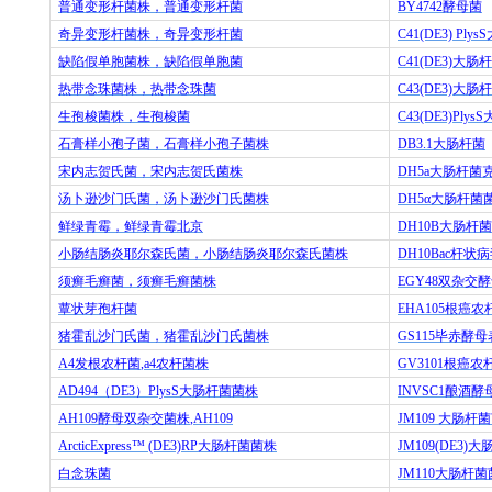
普通变形杆菌株，普通变形杆菌
BY4742
酵母菌
奇异变形杆菌株，奇异变形杆菌
C41(DE3) PlysS
缺陷假单胞菌株，缺陷假单胞菌
C41(DE3)
大肠杆
热带念珠菌株，热带念珠菌
C43(DE3)
大肠杆
生孢梭菌株，生孢梭菌
C43(DE3)PlysS
石膏样小孢子菌，石膏样小孢子菌株
DB3.1
大肠杆菌
宋内志贺氏菌，宋内志贺氏菌株
DH5a
大肠杆菌
汤卜逊沙门氏菌，汤卜逊沙门氏菌株
DH5
α大肠杆菌
鲜绿青霉，鲜绿青霉北京
DH10B
大肠杆菌
小肠结肠炎耶尔森氏菌，小肠结肠炎耶尔森氏菌株
DH10Bac
杆状病
须癣毛癣菌，须癣毛癣菌株
EGY48
双杂交酵
蕈状芽孢杆菌
EHA105
根癌农
猪霍乱沙门氏菌，猪霍乱沙门氏菌株
GS115
毕赤酵母
A4
发根农杆菌
,a4
农杆菌株
GV3101
根癌农
AD494
（
DE3
）
PlysS
大肠杆菌菌株
INVSC1
酿酒酵
AH109
酵母双杂交菌株
,AH109
JM109
大肠杆菌
ArcticExpress™ (DE3)RP
大肠杆菌菌株
JM109(DE3)
大
白念珠菌
JM110
大肠杆菌