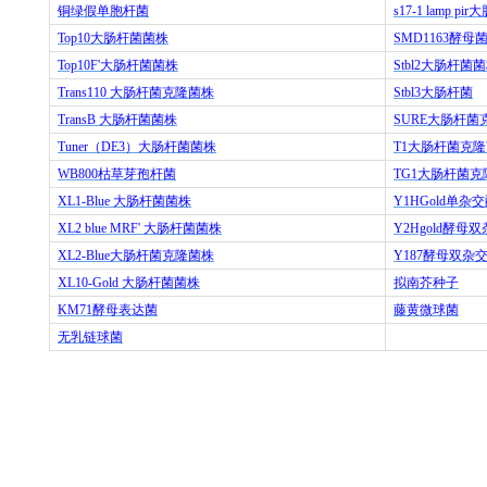
铜绿假单胞杆菌
s17-1 lamp pir
大
Top10
大肠杆菌菌株
SMD1163
酵母
Top10F'
大肠杆菌菌株
Stbl2
大肠杆菌菌
Trans110
大肠杆菌克隆菌株
Stbl3
大肠杆菌
TransB
大肠杆菌菌株
SURE
大肠杆菌
Tuner
（
DE3
）大肠杆菌菌株
T1
大肠杆菌克隆
WB800
枯草芽孢杆菌
TG1
大肠杆菌克
XL1-Blue
大肠杆菌菌株
Y1HGold
单杂交
XL2 blue MRF'
大肠杆菌菌株
Y2Hgold
酵母双
XL2-Blue
大肠杆菌克隆菌株
Y187
酵母双杂
XL10-Gold
大肠杆菌菌株
拟南芥种子
KM71
酵母表达菌
藤黄微球菌
无乳链球菌