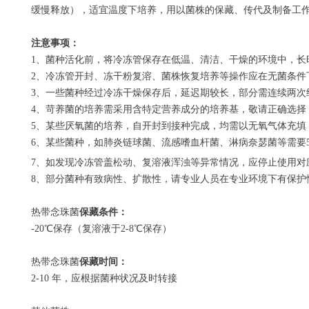
缓慢释放），适宜温度下培养，用以菌株的保藏、传代及制备工
注意事项：
1
、菌种活化前，将冷冻管保存在低温、清洁、干燥的环境中，长
2
、冷冻管开封、冻干粉复溶、菌株恢复培养等操作应在无菌条件
3
、一些菌种经过冷冻干燥保存后，延迟期较长，部分需连续两次
4
、苛养菌的培养需采用含特定营养成分的培养基，敬请正确选择
5
、某些厌氧菌的培养，自开封到接种完成，均需以无氧气体充填
6
、某些菌种，如肺炎链球菌、流感嗜血杆菌、淋病奈瑟菌等需要
7
、如发现冷冻管盖松动、复溶液浑浊等异常情况，应停止使用对
8
、部分菌种有致病性、扩散性，请专业人员在专业环境下有保护
热带念珠菌
保藏条件：
-20
℃保存（复溶液于
2-8
℃保存）
热带念珠菌
保藏时间：
2-10
年，应根据菌种状况及时转接