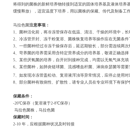
将得到的菌株的新鲜培养物转接到适宜的固体培养基及液体培养基
缓慢释放），适宜温度下培养，用以菌株的保藏、传代及制备工
马拉色菌
注意事项：
1
、菌种活化前，将冷冻管保存在低温、清洁、干燥的环境中，长
2
、冷冻管开封、冻干粉复溶、菌株恢复培养等操作应在无菌条件
3
、一些菌种经过冷冻干燥保存后，延迟期较长，部分需连续两次
4
、苛养菌的培养需采用含特定营养成分的培养基，敬请正确选择
5
、某些厌氧菌的培养，自开封到接种完成，均需以无氧气体充填
6
、某些菌种，如肺炎链球菌、流感嗜血杆菌、淋病奈瑟菌等需要
7
、如发现冷冻管盖松动、复溶液浑浊等异常情况，应停止使用对
8
、部分菌种有致病性、扩散性，请专业人员在专业环境下有保护
保藏条件：
-20
℃保存（复溶液于
2-8
℃保存）
马拉色菌株，马拉色菌
保藏时间：
2-10
年，应根据菌种状况及时转接