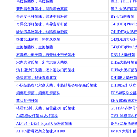
马拉色菌株，马拉色菌
BL21
（
DE3
）
Pl
裴氏着色真菌株，裴氏着色真菌
BL21
大肠杆菌
普通变形杆菌株，普通变形杆菌
BY4742
酵母菌
奇异变形杆菌株，奇异变形杆菌
C41(DE3) PlysS
缺陷假单胞菌株，缺陷假单胞菌
C41(DE3)
大肠杆
热带念珠菌株，热带念珠菌
C43(DE3)
大肠杆
生孢梭菌株，生孢梭菌
C43(DE3)PlysS
石膏样小孢子菌，石膏样小孢子菌株
DB3.1
大肠杆菌
宋内志贺氏菌，宋内志贺氏菌株
DH5a
大肠杆菌
汤卜逊沙门氏菌，汤卜逊沙门氏菌株
DH5
α大肠杆菌
鲜绿青霉，鲜绿青霉北京
DH10B
大肠杆菌
小肠结肠炎耶尔森氏菌，小肠结肠炎耶尔森氏菌株
DH10Bac
杆状病
须癣毛癣菌，须癣毛癣菌株
EGY48
双杂交酵
蕈状芽孢杆菌
EHA105
根癌农
猪霍乱沙门氏菌，猪霍乱沙门氏菌株
GS115
毕赤酵母
A4
发根农杆菌
,a4
农杆菌株
GV3101
根癌农
AD494
（
DE3
）
PlysS
大肠杆菌菌株
INVSC1
酿酒酵
AH109
酵母双杂交菌株
,AH109
JM109
大肠杆菌