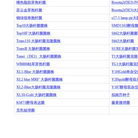
嗜热脂肪芽孢杆菌
Rosetta2(DE3) Pl
苏云金芽孢杆菌
Rosetta2(DE3)
大
铜绿假单胞杆菌
s17-1 lamp pir
大
Top10
大肠杆菌菌株
SMD1163
酵母
Top10F'
大肠杆菌菌株
Stbl2
大肠杆菌菌
Trans110
大肠杆菌克隆菌株
Stbl3
大肠杆菌
TransB
大肠杆菌菌株
SURE
大肠杆菌
Tuner
（
DE3
）大肠杆菌菌株
T1
大肠杆菌克隆
WB800
枯草芽孢杆菌
TG1
大肠杆菌克
XL1-Blue
大肠杆菌菌株
Y1HGold
单杂交
XL2 blue MRF'
大肠杆菌菌株
Y2Hgold
酵母双
XL2-Blue
大肠杆菌克隆菌株
Y187
酵母双杂
XL10-Gold
大肠杆菌菌株
拟南芥种子
KM71
酵母表达菌
藤黄微球菌
无乳链球菌