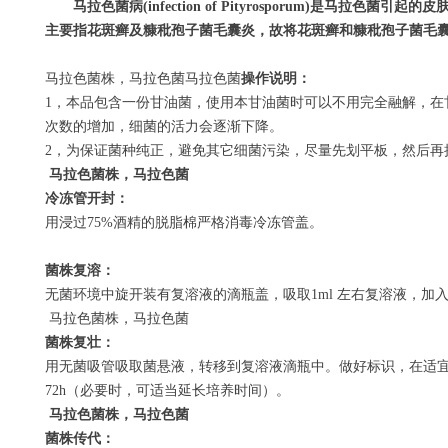
马拉色菌病
(infection of Pityrosporum)
是马拉色菌引起的皮
主要指花斑癣及糠秕孢子菌毛囊炎，故将花斑癣和糠秕孢子菌毛
马拉色菌株，马拉色菌马拉色菌
操作说明：
1
，本品包含一份甘油菌，使用本甘油菌时可以不用完全融解，在
次数的增加，细菌的活力会逐渐下降。
2
，为保证菌种纯正，避免其它细菌污染，尽量先划平板，然后再
马拉色菌株，马拉色菌
冷冻管开封：
用浸过
75%
酒精的脱脂棉严格消毒冷冻管盖。
菌株复溶：
无菌环境中旋开装有复溶液的滴瓶盖，吸取
1ml
左右复溶液，加
马拉色菌株，马拉色菌
菌株复壮：
用无菌吸管吸取菌悬液，转移到复溶液滴瓶中。做好标识，在适
72h
（必要时，可适当延长培养时间）。
马拉色菌株，马拉色菌
菌株传代：