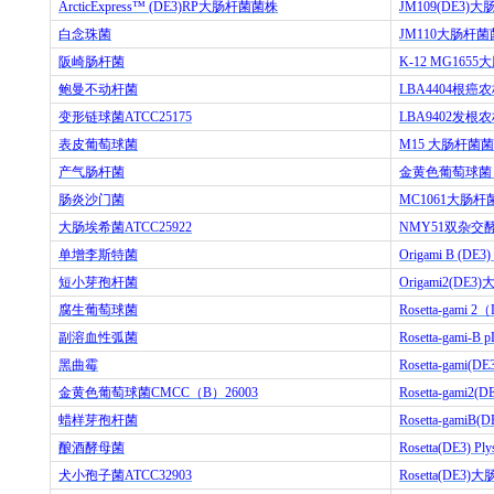
ArcticExpress™ (DE3)RP
大肠杆菌菌株
JM109(DE3)
大
白念珠菌
JM110
大肠杆菌
阪崎肠杆菌
K-12 MG1655
大
鲍曼不动杆菌
LBA4404
根癌农
变形链球菌
ATCC25175
LBA9402
发根农
表皮葡萄球菌
M15
大肠杆菌菌
产气肠杆菌
金黄色葡萄球菌
肠炎沙门菌
MC1061
大肠杆
大肠埃希菌
ATCC25922
NMY51
双杂交
单增李斯特菌
Origami B (DE3)
短小芽孢杆菌
Origami2(DE3)
腐生葡萄球菌
Rosetta-gami 2
（
副溶血性弧菌
Rosetta-gami-B p
黑曲霉
Rosetta-gami(DE
金黄色葡萄球菌
CMCC
（
B
）
26003
Rosetta-gami2(D
蜡样芽孢杆菌
Rosetta-gamiB(D
酿酒酵母菌
Rosetta(DE3) Ply
犬小孢子菌
ATCC32903
Rosetta(DE3)
大