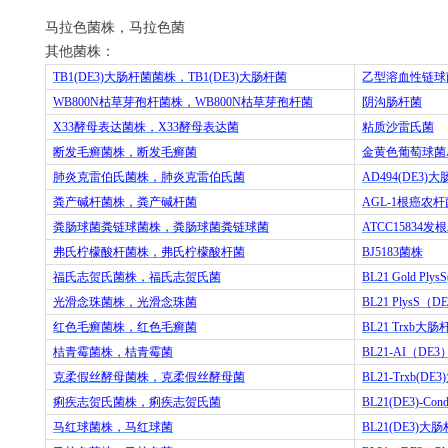
马拉色菌株，马拉色菌
其他菌株：
TB1(DE3)
大肠杆菌菌株，
TB1(DE3)
大肠杆菌
乙型溶血性链球
WB800N
枯草芽孢杆菌株，
WB800N
枯草芽孢杆菌
阴沟肠杆菌
X33
酵母表达菌株，
X33
酵母表达菌
粘质沙雷氏菌
断发毛癣菌株，断发毛癣菌
金黄色葡萄球菌
肺炎克雷伯氏菌株，肺炎克雷伯氏菌
AD494(DE3)
大
粪产碱杆菌株，粪产碱杆菌
AGL-1
根癌农杆
粪肠球菌粪链球菌株，粪肠球菌粪链球菌
ATCC15834
发根
弗氏柠檬酸杆菌株，弗氏柠檬酸杆菌
BJ5183
菌株
福氏志贺氏菌株，福氏志贺氏菌
BL21 Gold Plys
光滑念珠菌株，光滑念珠菌
BL21 PlysS
（
DE
红色毛癣菌株，红色毛癣菌
BL21 Trxb
大肠
桔青霉菌株，桔青霉菌
BL21-AI
（
DE3
克柔假丝酵母菌株，克柔假丝酵母菌
BL21-Trxb(DE3)
痢疾志贺氏菌株，痢疾志贺氏菌
BL21(DE3)-Cond
马红球菌株，马红球菌
BL21(DE3)
大肠