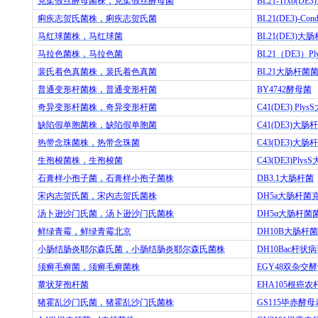
克柔假丝酵母菌株，克柔假丝酵母菌
BL21-Trxb(DE3)
痢疾志贺氏菌株，痢疾志贺氏菌
BL21(DE3)-Cond
马红球菌株，马红球菌
BL21(DE3)
大肠
马拉色菌株，马拉色菌
BL21
（
DE3
）
Pl
裴氏着色真菌株，裴氏着色真菌
BL21
大肠杆菌
普通变形杆菌株，普通变形杆菌
BY4742
酵母菌
奇异变形杆菌株，奇异变形杆菌
C41(DE3) PlysS
缺陷假单胞菌株，缺陷假单胞菌
C41(DE3)
大肠杆
热带念珠菌株，热带念珠菌
C43(DE3)
大肠杆
生孢梭菌株，生孢梭菌
C43(DE3)PlysS
石膏样小孢子菌，石膏样小孢子菌株
DB3.1
大肠杆菌
宋内志贺氏菌，宋内志贺氏菌株
DH5a
大肠杆菌
汤卜逊沙门氏菌，汤卜逊沙门氏菌株
DH5
α大肠杆菌
鲜绿青霉，鲜绿青霉北京
DH10B
大肠杆菌
小肠结肠炎耶尔森氏菌，小肠结肠炎耶尔森氏菌株
DH10Bac
杆状病
须癣毛癣菌，须癣毛癣菌株
EGY48
双杂交酵
蕈状芽孢杆菌
EHA105
根癌农
猪霍乱沙门氏菌，猪霍乱沙门氏菌株
GS115
毕赤酵母