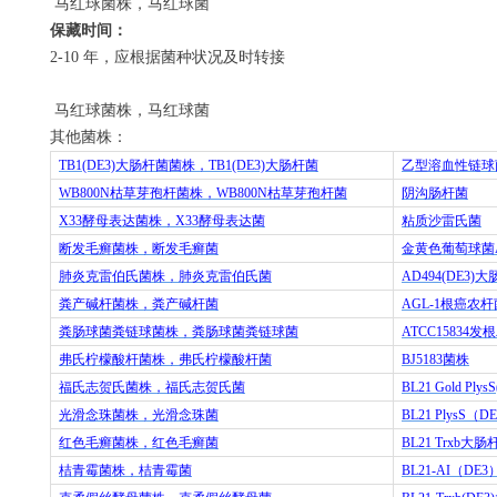
马红球菌株，马红球菌
保藏时间：
2-10
年，应根据菌种状况及时转接
马红球菌株，马红球菌
其他菌株：
TB1(DE3)
大肠杆菌菌株，
TB1(DE3)
大肠杆菌
乙型溶血性链球
WB800N
枯草芽孢杆菌株，
WB800N
枯草芽孢杆菌
阴沟肠杆菌
X33
酵母表达菌株，
X33
酵母表达菌
粘质沙雷氏菌
断发毛癣菌株，断发毛癣菌
金黄色葡萄球菌
肺炎克雷伯氏菌株，肺炎克雷伯氏菌
AD494(DE3)
大
粪产碱杆菌株，粪产碱杆菌
AGL-1
根癌农杆
粪肠球菌粪链球菌株，粪肠球菌粪链球菌
ATCC15834
发根
弗氏柠檬酸杆菌株，弗氏柠檬酸杆菌
BJ5183
菌株
福氏志贺氏菌株，福氏志贺氏菌
BL21 Gold Plys
光滑念珠菌株，光滑念珠菌
BL21 PlysS
（
DE
红色毛癣菌株，红色毛癣菌
BL21 Trxb
大肠
桔青霉菌株，桔青霉菌
BL21-AI
（
DE3