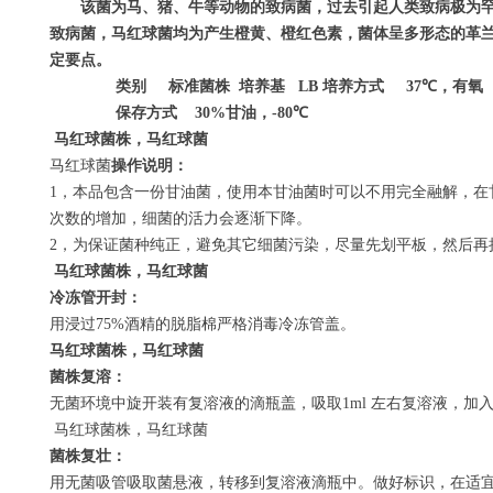
该菌为马、猪、牛等动物的致病菌，过去引起人类致病极为
致病菌，马红球菌均为产生橙黄、橙红色素，菌体呈多形态的革
定要点。
类别
标准菌株
培养基
LB
培养方式
37
℃
，有氧
保存方式
30%
甘油，
-80
℃
马红球菌株，马红球菌
马红球菌
操作说明：
1
，本品包含一份甘油菌，使用本甘油菌时可以不用完全融解，在
次数的增加，细菌的活力会逐渐下降。
2
，为保证菌种纯正，避免其它细菌污染，尽量先划平板，然后再
马红球菌株，马红球菌
冷冻管开封：
用浸过
75%
酒精的脱脂棉严格消毒冷冻管盖。
马红球菌株，马红球菌
菌株复溶：
无菌环境中旋开装有复溶液的滴瓶盖，吸取
1ml
左右复溶液，加
马红球菌株，马红球菌
菌株复壮：
用无菌吸管吸取菌悬液，转移到复溶液滴瓶中。做好标识，在适