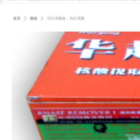
首页
ꄲ
菌株
ꄲ
马红球菌株，马红球菌