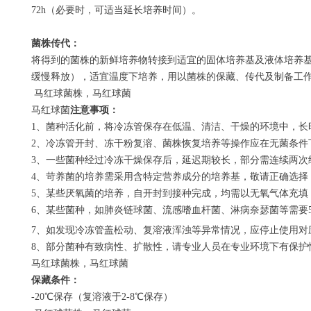
72h
（必要时，可适当延长培养时间）。
菌株传代：
将得到的菌株的新鲜培养物转接到适宜的固体培养基及液体培养基
缓慢释放），适宜温度下培养，用以菌株的保藏、传代及制备工
马红球菌株，马红球菌
马红球菌
注意事项：
1
、菌种活化前，将冷冻管保存在低温、清洁、干燥的环境中，长
2
、冷冻管开封、冻干粉复溶、菌株恢复培养等操作应在无菌条件
3
、一些菌种经过冷冻干燥保存后，延迟期较长，部分需连续两次
4
、苛养菌的培养需采用含特定营养成分的培养基，敬请正确选择
5
、某些厌氧菌的培养，自开封到接种完成，均需以无氧气体充填
6
、某些菌种，如肺炎链球菌、流感嗜血杆菌、淋病奈瑟菌等需要
7
、如发现冷冻管盖松动、复溶液浑浊等异常情况，应停止使用对
8
、部分菌种有致病性、扩散性，请专业人员在专业环境下有保护
马红球菌株，马红球菌
保藏条件：
-20
℃保存（复溶液于
2-8
℃保存）