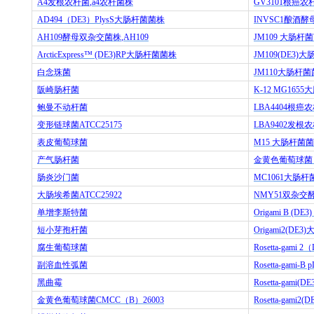
A4
发根农杆菌
,a4
农杆菌株
GV3101
根癌农
AD494
（
DE3
）
PlysS
大肠杆菌菌株
INVSC1
酿酒酵
AH109
酵母双杂交菌株
,AH109
JM109
大肠杆菌
ArcticExpress™ (DE3)RP
大肠杆菌菌株
JM109(DE3)
大
白念珠菌
JM110
大肠杆菌
阪崎肠杆菌
K-12 MG1655
大
鲍曼不动杆菌
LBA4404
根癌农
变形链球菌
ATCC25175
LBA9402
发根农
表皮葡萄球菌
M15
大肠杆菌菌
产气肠杆菌
金黄色葡萄球菌
肠炎沙门菌
MC1061
大肠杆
大肠埃希菌
ATCC25922
NMY51
双杂交
单增李斯特菌
Origami B (DE3)
短小芽孢杆菌
Origami2(DE3)
腐生葡萄球菌
Rosetta-gami 2
（
副溶血性弧菌
Rosetta-gami-B p
黑曲霉
Rosetta-gami(DE
金黄色葡萄球菌
CMCC
（
B
）
26003
Rosetta-gami2(D