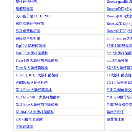
蜡样芽孢杆菌
Rosetta-gamiB(D
酿酒酵母菌
Rosetta(DE3) Ply
犬小孢子菌
ATCC32903
Rosetta(DE3)
大
嗜热脂肪芽孢杆菌
Rosetta2(DE3) Pl
苏云金芽孢杆菌
Rosetta2(DE3)
大
铜绿假单胞杆菌
s17-1 lamp pir
大
Top10
大肠杆菌菌株
SMD1163
酵母
Top10F'
大肠杆菌菌株
Stbl2
大肠杆菌菌
Trans110
大肠杆菌克隆菌株
Stbl3
大肠杆菌
TransB
大肠杆菌菌株
SURE
大肠杆菌
Tuner
（
DE3
）大肠杆菌菌株
T1
大肠杆菌克隆
WB800
枯草芽孢杆菌
TG1
大肠杆菌克
XL1-Blue
大肠杆菌菌株
Y1HGold
单杂交
XL2 blue MRF'
大肠杆菌菌株
Y2Hgold
酵母双
XL2-Blue
大肠杆菌克隆菌株
Y187
酵母双杂
XL10-Gold
大肠杆菌菌株
拟南芥种子
KM71
酵母表达菌
藤黄微球菌
无乳链球菌