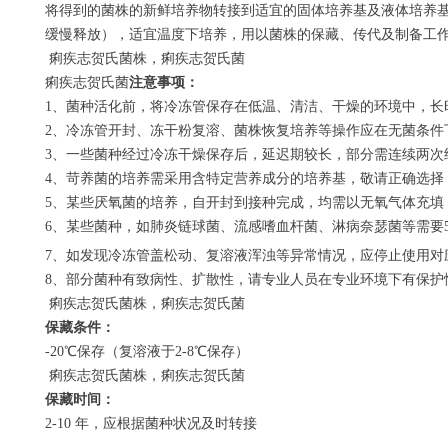
将得到的菌株的新鲜培养物转接到适宜的固体培养基及液体培养基
缓慢释放），适宜温度下培养，用以菌株的保藏、传代及制备工
痢疾志贺氏菌株，痢疾志贺氏菌
痢疾志贺氏菌
注意事项：
1
、菌种活化前，将冷冻管保存在低温、清洁、干燥的环境中，长
2
、冷冻管开封、冻干粉复溶、菌株恢复培养等操作应在无菌条件
3
、一些菌种经过冷冻干燥保存后，延迟期较长，部分需连续两次
4
、苛养菌的培养需采用含特定营养成分的培养基，敬请正确选择
5
、某些厌氧菌的培养，自开封到接种完成，均需以无氧气体充填
6
、某些菌种，如肺炎链球菌、流感嗜血杆菌、淋病奈瑟菌等需要
7
、如发现冷冻管盖松动、复溶液浑浊等异常情况，应停止使用对
8
、部分菌种有致病性、扩散性，请专业人员在专业环境下有保护
痢疾志贺氏菌株，痢疾志贺氏菌
保藏条件：
-20
℃保存（复溶液于
2-8
℃保存）
痢疾志贺氏菌株，痢疾志贺氏菌
保藏时间：
2-10
年，应根据菌种状况及时转接