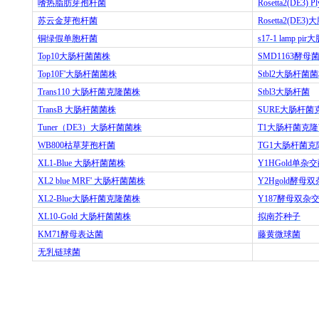
嗜热脂肪芽孢杆菌
Rosetta2(DE3) Pl
苏云金芽孢杆菌
Rosetta2(DE3)
大
铜绿假单胞杆菌
s17-1 lamp pir
大
Top10
大肠杆菌菌株
SMD1163
酵母
Top10F'
大肠杆菌菌株
Stbl2
大肠杆菌菌
Trans110
大肠杆菌克隆菌株
Stbl3
大肠杆菌
TransB
大肠杆菌菌株
SURE
大肠杆菌
Tuner
（
DE3
）大肠杆菌菌株
T1
大肠杆菌克隆
WB800
枯草芽孢杆菌
TG1
大肠杆菌克
XL1-Blue
大肠杆菌菌株
Y1HGold
单杂交
XL2 blue MRF'
大肠杆菌菌株
Y2Hgold
酵母双
XL2-Blue
大肠杆菌克隆菌株
Y187
酵母双杂
XL10-Gold
大肠杆菌菌株
拟南芥种子
KM71
酵母表达菌
藤黄微球菌
无乳链球菌