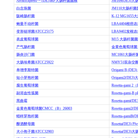
ArcticExpress™ (DE3)RP
大肠杆菌菌株
JM109(DE3)
大
白念珠菌
JM110
大肠杆菌
阪崎肠杆菌
K-12 MG1655
大
鲍曼不动杆菌
LBA4404
根癌农
变形链球菌
ATCC25175
LBA9402
发根农
表皮葡萄球菌
M15
大肠杆菌菌
产气肠杆菌
金黄色葡萄球菌
肠炎沙门菌
MC1061
大肠杆
大肠埃希菌
ATCC25922
NMY51
双杂交
单增李斯特菌
Origami B (DE3)
短小芽孢杆菌
Origami2(DE3)
腐生葡萄球菌
Rosetta-gami 2
（
副溶血性弧菌
Rosetta-gami-B p
黑曲霉
Rosetta-gami(DE
金黄色葡萄球菌
CMCC
（
B
）
26003
Rosetta-gami2(D
蜡样芽孢杆菌
Rosetta-gamiB(D
酿酒酵母菌
Rosetta(DE3) Ply
犬小孢子菌
ATCC32903
Rosetta(DE3)
大