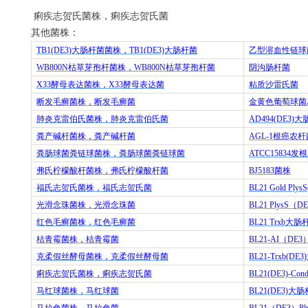
痢疾志贺氏菌株，痢疾志贺氏菌
其他菌株：
TB1(DE3)
大肠杆菌菌株，
TB1(DE3)
大肠杆菌
乙型溶血性链球
WB800N
枯草芽孢杆菌株，
WB800N
枯草芽孢杆菌
阴沟肠杆菌
X33
酵母表达菌株，
X33
酵母表达菌
粘质沙雷氏菌
断发毛癣菌株，断发毛癣菌
金黄色葡萄球菌
肺炎克雷伯氏菌株，肺炎克雷伯氏菌
AD494(DE3)
大
粪产碱杆菌株，粪产碱杆菌
AGL-1
根癌农杆
粪肠球菌粪链球菌株，粪肠球菌粪链球菌
ATCC15834
发根
弗氏柠檬酸杆菌株，弗氏柠檬酸杆菌
BJ5183
菌株
福氏志贺氏菌株，福氏志贺氏菌
BL21 Gold Plys
光滑念珠菌株，光滑念珠菌
BL21 PlysS
（
DE
红色毛癣菌株，红色毛癣菌
BL21 Trxb
大肠
桔青霉菌株，桔青霉菌
BL21-AI
（
DE3
克柔假丝酵母菌株，克柔假丝酵母菌
BL21-Trxb(DE3)
痢疾志贺氏菌株，痢疾志贺氏菌
BL21(DE3)-Cond
马红球菌株，马红球菌
BL21(DE3)
大肠
马拉色菌株，马拉色菌
BL21
（
DE3
）
Pl