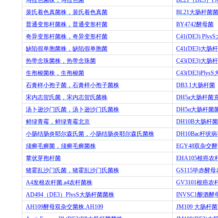
裴氏着色真菌株，裴氏着色真菌
BL21
大肠杆菌
普通变形杆菌株，普通变形杆菌
BY4742
酵母菌
奇异变形杆菌株，奇异变形杆菌
C41(DE3) PlysS
缺陷假单胞菌株，缺陷假单胞菌
C41(DE3)
大肠杆
热带念珠菌株，热带念珠菌
C43(DE3)
大肠杆
生孢梭菌株，生孢梭菌
C43(DE3)PlysS
石膏样小孢子菌，石膏样小孢子菌株
DB3.1
大肠杆菌
宋内志贺氏菌，宋内志贺氏菌株
DH5a
大肠杆菌
汤卜逊沙门氏菌，汤卜逊沙门氏菌株
DH5
α大肠杆菌
鲜绿青霉，鲜绿青霉北京
DH10B
大肠杆菌
小肠结肠炎耶尔森氏菌，小肠结肠炎耶尔森氏菌株
DH10Bac
杆状病
须癣毛癣菌，须癣毛癣菌株
EGY48
双杂交酵
蕈状芽孢杆菌
EHA105
根癌农
猪霍乱沙门氏菌，猪霍乱沙门氏菌株
GS115
毕赤酵母
A4
发根农杆菌
,a4
农杆菌株
GV3101
根癌农
AD494
（
DE3
）
PlysS
大肠杆菌菌株
INVSC1
酿酒酵
AH109
酵母双杂交菌株
,AH109
JM109
大肠杆菌