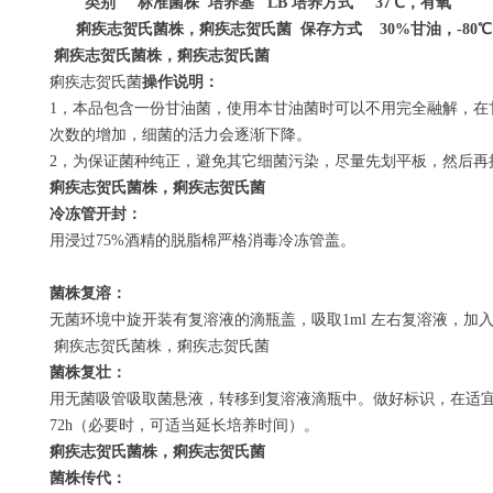
类别
标准菌株
培养基
LB
培养方式
37
℃
，有氧
痢疾志贺氏菌株，痢疾志贺氏菌
保存方式
30%
甘油，
-80
℃
痢疾志贺氏菌株，痢疾志贺氏菌
痢疾志贺氏菌
操作说明：
1
，本品包含一份甘油菌，使用本甘油菌时可以不用完全融解，在
次数的增加，细菌的活力会逐渐下降。
2
，为保证菌种纯正，避免其它细菌污染，尽量先划平板，然后再
痢疾志贺氏菌株，痢疾志贺氏菌
冷冻管开封：
用浸过
75%
酒精的脱脂棉严格消毒冷冻管盖。
菌株复溶：
无菌环境中旋开装有复溶液的滴瓶盖，吸取
1ml
左右复溶液，加
痢疾志贺氏菌株，痢疾志贺氏菌
菌株复壮：
用无菌吸管吸取菌悬液，转移到复溶液滴瓶中。做好标识，在适
72h
（必要时，可适当延长培养时间）。
痢疾志贺氏菌株，痢疾志贺氏菌
菌株传代：