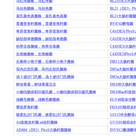
马红球菌株，马红球菌
BL21(DE3)
大肠
马拉色菌株，马拉色菌
BL21
（
DE3
）
Pl
裴氏着色真菌株，裴氏着色真菌
BL21
大肠杆菌
普通变形杆菌株，普通变形杆菌
BY4742
酵母菌
奇异变形杆菌株，奇异变形杆菌
C41(DE3) PlysS
缺陷假单胞菌株，缺陷假单胞菌
C41(DE3)
大肠杆
热带念珠菌株，热带念珠菌
C43(DE3)
大肠杆
生孢梭菌株，生孢梭菌
C43(DE3)PlysS
石膏样小孢子菌，石膏样小孢子菌株
DB3.1
大肠杆菌
宋内志贺氏菌，宋内志贺氏菌株
DH5a
大肠杆菌
汤卜逊沙门氏菌，汤卜逊沙门氏菌株
DH5
α大肠杆菌
鲜绿青霉，鲜绿青霉北京
DH10B
大肠杆菌
小肠结肠炎耶尔森氏菌，小肠结肠炎耶尔森氏菌株
DH10Bac
杆状病
须癣毛癣菌，须癣毛癣菌株
EGY48
双杂交酵
蕈状芽孢杆菌
EHA105
根癌农
猪霍乱沙门氏菌，猪霍乱沙门氏菌株
GS115
毕赤酵母
A4
发根农杆菌
,a4
农杆菌株
GV3101
根癌农
AD494
（
DE3
）
PlysS
大肠杆菌菌株
INVSC1
酿酒酵