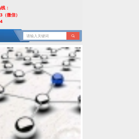
热线：
453（微信）
4
끠