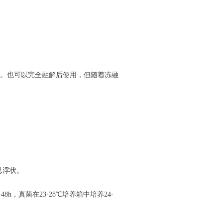
。也可以完全融解后使用，但随着冻融
悬浮状。
-48h
，真菌在
23-28
℃培养箱中培养
24-