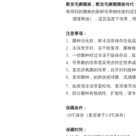
断发毛癣菌株，断发毛癣菌
菌株传代
将得到的菌株的新鲜培养物转接到适
缓慢释放），适宜温度下培养，
注意事项：
1
、菌种活化前，将冷冻管保存在低温
2
、冷冻管开封、冻干粉复溶、菌株恢
3
、一些菌种经过冷冻干燥保存后，延
4
、苛养菌的培养需采用含特定营养成
5
、某些厌氧菌的培养，自开封到接种
6
、某些菌种，如肺炎链球菌、流感嗜
7
、如发现冷冻管盖松动、复溶液浑浊
8
、部分菌种有致病性、扩散性，请专
保藏条件：
-20
℃保存（复溶液于
2-8
℃保存）
保藏时间：