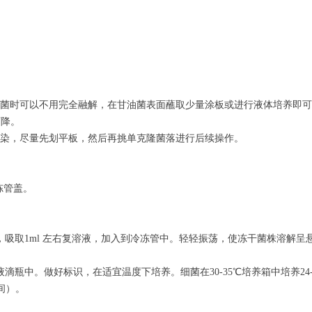
菌时可以不用完全融解，在甘油菌表面蘸取少量涂板或进行液体培养即可
下降。
染，尽量先划平板，然后再挑单克隆菌落进行后续操作。
冻管盖。
，吸取
1ml
左右复溶液，加入到冷冻管中。轻轻振荡，使冻干菌株溶解呈
液滴瓶中。做好标识，在适宜温度下培养。细菌在
30-35
℃培养箱中培养
24
间）。