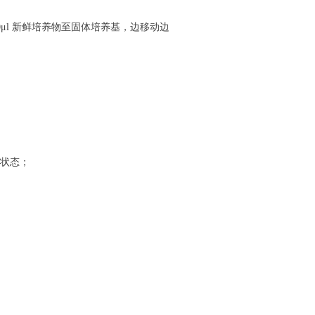
0
μ
l
新鲜培养物至固体培养基，边移动边
状态；