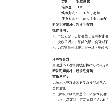
类别：
标准菌株
培养基：
LB
培养方式：
37
℃
，有氧
保存方式：
30%
甘油，
-80
℃
断发毛癣菌株，断发毛癣菌
操作说明：
1
，本品包含一份甘油菌，使用本甘油
次数的增加，细菌的活力会逐渐
2
，为保证菌种纯正，避免其它细菌污
冷冻管开封：
用浸过
75%
酒精的脱脂棉严格消毒冷
断发毛癣菌株，断发毛癣菌
菌株复溶：
无菌环境中旋开装有复溶液的滴瓶盖
菌株复壮：
用无菌吸管吸取菌悬液，转移到复溶
72h
（必要时，可适当延长培养时