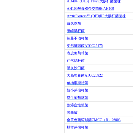
AD494
（
DE3
）
PlysS
大肠杆菌菌株
AH109
酵母双杂交菌株
,AH109
ArcticExpress™ (DE3)RP
大肠杆菌菌株
白念珠菌
阪崎肠杆菌
鲍曼不动杆菌
变形链球菌
ATCC25175
表皮葡萄球菌
产气肠杆菌
肠炎沙门菌
大肠埃希菌
ATCC25922
单增李斯特菌
短小芽孢杆菌
腐生葡萄球菌
副溶血性弧菌
黑曲霉
金黄色葡萄球菌
CMCC
（
B
）
26003
蜡样芽孢杆菌