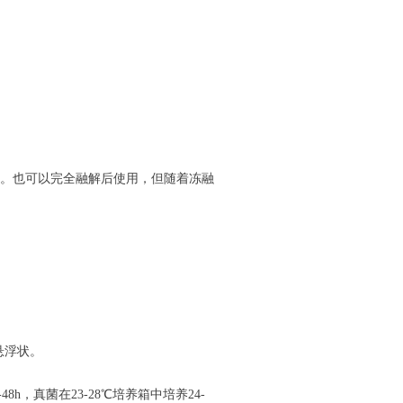
。也可以完全融解后使用，但随着冻融
悬浮状。
-48h
，真菌在
23-28
℃培养箱中培养
24-