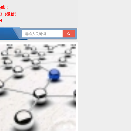
热线：
453（微信）
4
끠