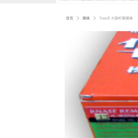
首页
ꄲ
菌株
ꄲ
TransB 大肠杆菌菌株