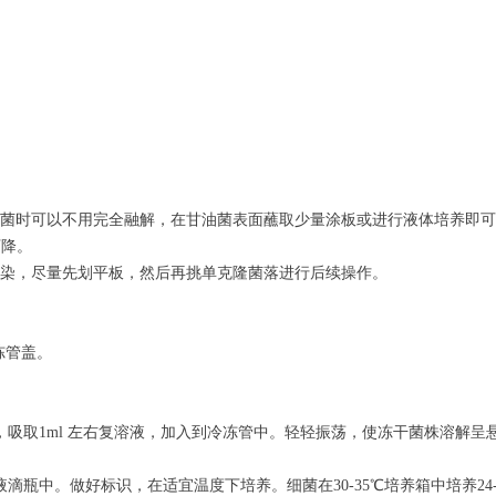
菌时可以不用完全融解，在甘油菌表面蘸取少量涂板或进行液体培养即可
下降。
染，尽量先划平板，然后再挑单克隆菌落进行后续操作。
冻管盖。
，吸取
1ml
左右复溶液，加入到冷冻管中。轻轻振荡，使冻干菌株溶解呈
液滴瓶中。做好标识，在适宜温度下培养。细菌在
30-35
℃培养箱中培养
24