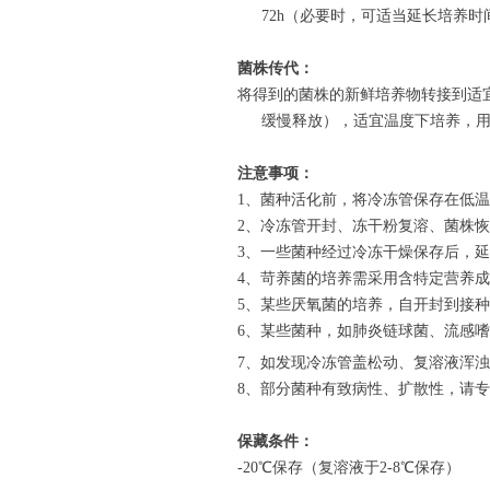
72h
（必要时，可适当延长培养时
菌株传代：
将得到的菌株的新鲜培养物转接到适
缓慢释放），适宜温度下培养，
注意事项：
1
、菌种活化前，将冷冻管保存在低温
2
、冷冻管开封、冻干粉复溶、菌株恢
3
、一些菌种经过冷冻干燥保存后，延
4
、苛养菌的培养需采用含特定营养成
5
、某些厌氧菌的培养，自开封到接种
6
、某些菌种，如肺炎链球菌、流感嗜
7
、如发现冷冻管盖松动、复溶液浑浊
8
、部分菌种有致病性、扩散性，请专
保藏条件：
-20
℃保存（复溶液于
2-8
℃保存）