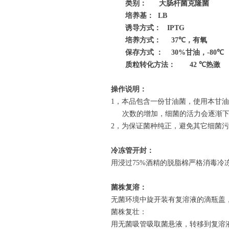
类别：
大肠杆菌克隆菌
培养基：
LB
诱导方式：
IPTG
培养方式：
37
℃
，有氧
保存方式
：
30%
甘油，
-80
℃
质粒转化方法：
42
℃
热激
操作说明：
1
，本品包含一份甘油菌，使用本甘油
次数的增加，细菌的活力会逐渐
2
，为保证菌种纯正，避免其它细菌污
冷冻管开封：
用浸过
75%
酒精的脱脂棉严格消毒冷
菌株复溶：
无菌环境中旋开装有复溶液的滴瓶盖
菌株复壮：
用无菌吸管吸取菌悬液，转移到复溶