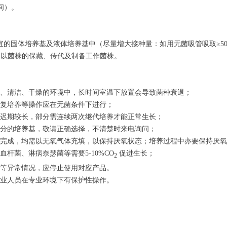
间）。
宜的固体培养基及液体培养基中（尽量增大接种量：如用无菌吸管吸取≥
5
用以菌株的保藏、传代及制备工作菌株。
、清洁、干燥的环境中，长时间室温下放置会导致菌种衰退；
复培养等操作应在无菌条件下进行；
迟期较长，部分需连续两次继代培养才能正常生长；
分的培养基，敬请正确选择，不清楚时来电询问；
完成，均需以无氧气体充填，以保持厌氧状态；培养过程中亦要保持厌氧
血杆菌、淋病奈瑟菌等需要
5-10%CO
促进生长；
2
等异常情况，应停止使用对应产品。
业人员在专业环境下有保护性操作。