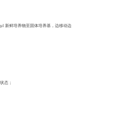
0
μ
l
新鲜培养物至固体培养基，边移动边
状态；