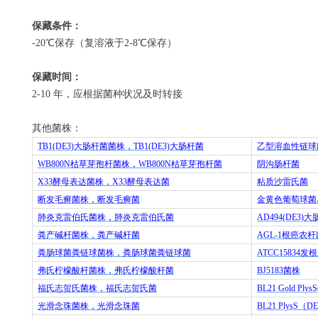
保藏条件：
-20
℃保存（复溶液于
2-8
℃保存）
保藏时间：
2-10
年，应根据菌种状况及时转接
其他菌株：
TB1(DE3)
大肠杆菌菌株，
TB1(DE3)
大肠杆菌
乙型溶血性链球
WB800N
枯草芽孢杆菌株，
WB800N
枯草芽孢杆菌
阴沟肠杆菌
X33
酵母表达菌株，
X33
酵母表达菌
粘质沙雷氏菌
断发毛癣菌株，断发毛癣菌
金黄色葡萄球菌
肺炎克雷伯氏菌株，肺炎克雷伯氏菌
AD494(DE3)
大
粪产碱杆菌株，粪产碱杆菌
AGL-1
根癌农杆
粪肠球菌粪链球菌株，粪肠球菌粪链球菌
ATCC15834
发根
弗氏柠檬酸杆菌株，弗氏柠檬酸杆菌
BJ5183
菌株
福氏志贺氏菌株，福氏志贺氏菌
BL21 Gold Plys
光滑念珠菌株，光滑念珠菌
BL21 PlysS
（
DE