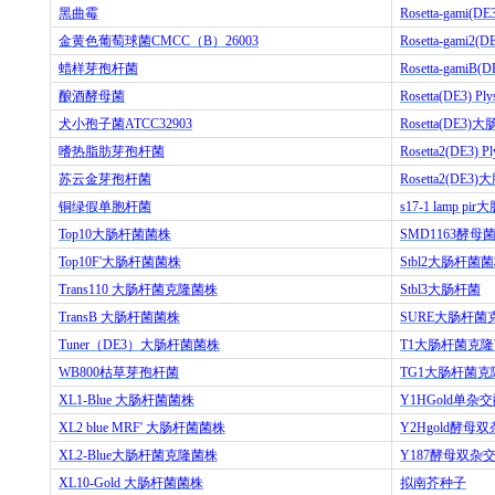
黑曲霉
Rosetta-gami(DE
金黄色葡萄球菌
CMCC
（
B
）
26003
Rosetta-gami2(D
蜡样芽孢杆菌
Rosetta-gamiB(D
酿酒酵母菌
Rosetta(DE3) Ply
犬小孢子菌
ATCC32903
Rosetta(DE3)
大
嗜热脂肪芽孢杆菌
Rosetta2(DE3) Pl
苏云金芽孢杆菌
Rosetta2(DE3)
大
铜绿假单胞杆菌
s17-1 lamp pir
大
Top10
大肠杆菌菌株
SMD1163
酵母
Top10F'
大肠杆菌菌株
Stbl2
大肠杆菌菌
Trans110
大肠杆菌克隆菌株
Stbl3
大肠杆菌
TransB
大肠杆菌菌株
SURE
大肠杆菌
Tuner
（
DE3
）大肠杆菌菌株
T1
大肠杆菌克隆
WB800
枯草芽孢杆菌
TG1
大肠杆菌克
XL1-Blue
大肠杆菌菌株
Y1HGold
单杂交
XL2 blue MRF'
大肠杆菌菌株
Y2Hgold
酵母双
XL2-Blue
大肠杆菌克隆菌株
Y187
酵母双杂
XL10-Gold
大肠杆菌菌株
拟南芥种子