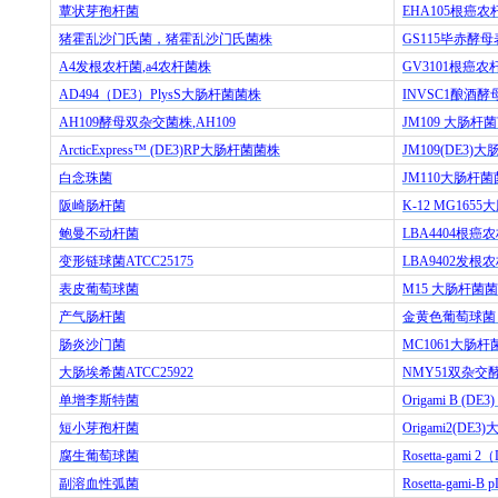
蕈状芽孢杆菌
EHA105
根癌农
猪霍乱沙门氏菌，猪霍乱沙门氏菌株
GS115
毕赤酵母
A4
发根农杆菌
,a4
农杆菌株
GV3101
根癌农
AD494
（
DE3
）
PlysS
大肠杆菌菌株
INVSC1
酿酒酵
AH109
酵母双杂交菌株
,AH109
JM109
大肠杆菌
ArcticExpress™ (DE3)RP
大肠杆菌菌株
JM109(DE3)
大
白念珠菌
JM110
大肠杆菌
阪崎肠杆菌
K-12 MG1655
大
鲍曼不动杆菌
LBA4404
根癌农
变形链球菌
ATCC25175
LBA9402
发根农
表皮葡萄球菌
M15
大肠杆菌菌
产气肠杆菌
金黄色葡萄球菌
肠炎沙门菌
MC1061
大肠杆
大肠埃希菌
ATCC25922
NMY51
双杂交
单增李斯特菌
Origami B (DE3)
短小芽孢杆菌
Origami2(DE3)
腐生葡萄球菌
Rosetta-gami 2
（
副溶血性弧菌
Rosetta-gami-B p