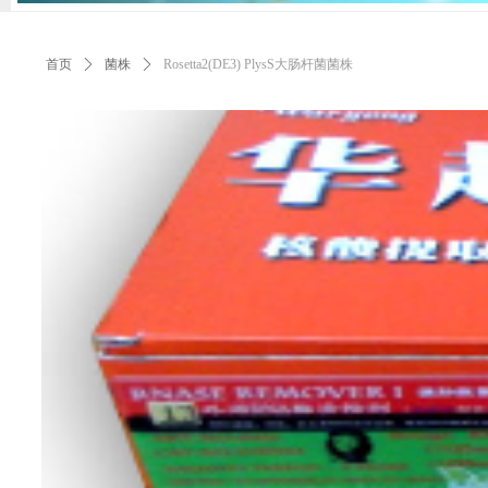
首页
ꄲ
菌株
ꄲ
Rosetta2(DE3) PlysS大肠杆菌菌株