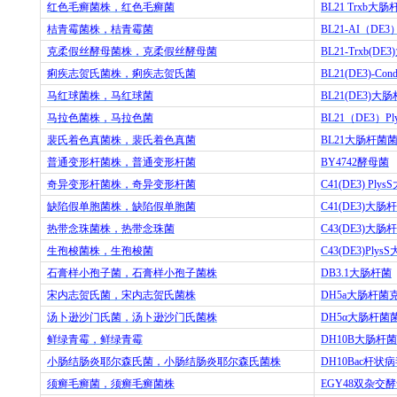
红色毛癣菌株，红色毛癣菌
BL21 Trxb
大肠
桔青霉菌株，桔青霉菌
BL21-AI
（
DE3
克柔假丝酵母菌株，克柔假丝酵母菌
BL21-Trxb(DE3)
痢疾志贺氏菌株，痢疾志贺氏菌
BL21(DE3)-Cond
马红球菌株，马红球菌
BL21(DE3)
大肠
马拉色菌株，马拉色菌
BL21
（
DE3
）
Pl
裴氏着色真菌株，裴氏着色真菌
BL21
大肠杆菌
普通变形杆菌株，普通变形杆菌
BY4742
酵母菌
奇异变形杆菌株，奇异变形杆菌
C41(DE3) PlysS
缺陷假单胞菌株，缺陷假单胞菌
C41(DE3)
大肠杆
热带念珠菌株，热带念珠菌
C43(DE3)
大肠杆
生孢梭菌株，生孢梭菌
C43(DE3)PlysS
石膏样小孢子菌，石膏样小孢子菌株
DB3.1
大肠杆菌
宋内志贺氏菌，宋内志贺氏菌株
DH5a
大肠杆菌
汤卜逊沙门氏菌，汤卜逊沙门氏菌株
DH5
α大肠杆菌
鲜绿青霉，鲜绿青霉
DH10B
大肠杆菌
小肠结肠炎耶尔森氏菌，小肠结肠炎耶尔森氏菌株
DH10Bac
杆状病
须癣毛癣菌，须癣毛癣菌株
EGY48
双杂交酵