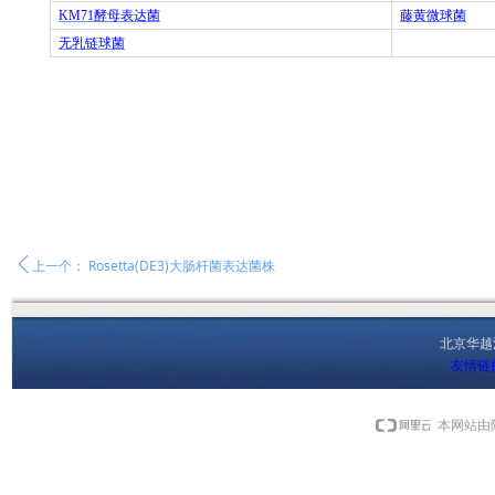
KM71
酵母表达菌
藤黄微球菌
无乳链球菌
ꄴ
上一个：
Rosetta(DE3)大肠杆菌表达菌株
北京华
友情链
本网站由