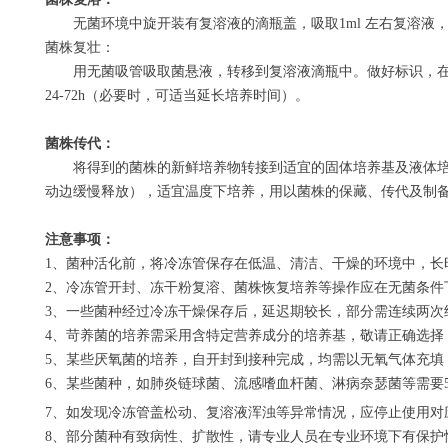
无菌环境中旋开装有复溶液的滴瓶盖，吸取
1ml
左右复溶液
菌株复壮：
用无菌吸管吸取菌悬液，转移到复溶液滴瓶中。做好标识，
24-72h
（必要时，可适当延长培养时间）。
菌株传代：
将得到的菌株的新鲜培养物转接到适宜的固体培养基及液体培
动边缓慢释放），适宜温度下培养，用以菌株的保藏、传代及制
注意事项：
1
、菌种活化前，将冷冻管保存在低温、清洁、干燥的环境中，长
2
、冷冻管开封、冻干粉复溶、菌株恢复培养等操作应在无菌条件
3
、一些菌种经过冷冻干燥保存后，延迟期较长，部分需连续两次
4
、苛养菌的培养需采用含特定营养成分的培养基，敬请正确选择
5
、某些厌氧菌的培养，自开封到接种完成，均需以无氧气体充填
6
、某些菌种，如肺炎链球菌、流感嗜血杆菌、淋病奈瑟菌等需要
7
、如发现冷冻管盖松动、复溶液浑浊等异常情况，应停止使用对
8
、部分菌种有致病性、扩散性，请专业人员在专业环境下有保护