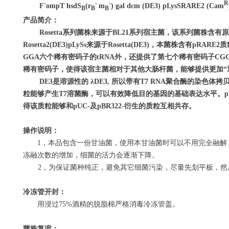
-
-
-
R
F
ompT hsdS
(r
m
) gal dcm (DE3) pLysSRARE2 (Cam
B
B
B
产品简介：
Rosetta
系列菌株来源于
BL21
系列宿主菌，该系列菌株含有原
Rosetta2(DE3)pLySs
来源于
Rosetta(DE3)
，本菌株含有
pRARE2
质
GGA
六个稀有密码子的
tRNA
外，还提供了第七个稀有密码子
CG
稀有密码子，使得该宿主菌相对于其他大肠杆菌，能够提供更加
“
DE3
是溶源性的
λDE3,
所以带有
T7 RNA
聚合酶的染色体拷
粒能够产生
T7
溶菌酶，可以有效降低目的基因的基础表达水平。
p
得该质粒能够和
pUC-
及
pBR322-
衍生的质粒互相共存。
操作说明：
1
，本品包含一份甘油菌，使用本甘油菌时可以不用完全融解
冻融次数的增加，细菌的活力会逐渐下降。
2
，为保证菌种纯正，避免其它细菌污染，尽量先划平板，然
冷冻管开封：
用浸过
75%
酒精的脱脂棉严格消毒冷冻管盖。
菌株复溶：