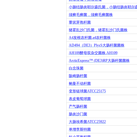
小肠结肠炎耶尔森氏菌，小肠结肠炎耶尔
须癣毛癣菌，须癣毛癣菌株
蕈状芽孢杆菌
猪霍乱沙门氏菌，猪霍乱沙门氏菌株
A4
发根农杆菌
,a4
农杆菌株
AD494
（
DE3
）
PlysS
大肠杆菌菌株
AH109
酵母双杂交菌株
,AH109
ArcticExpress™ (DE3)RP
大肠杆菌菌株
白念珠菌
阪崎肠杆菌
鲍曼不动杆菌
变形链球菌
ATCC25175
表皮葡萄球菌
产气肠杆菌
肠炎沙门菌
大肠埃希菌
ATCC25922
单增李斯特菌
短小芽孢杆菌