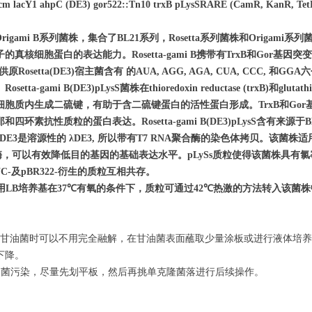
lacY1 ahpC (DE3) gor522::Tn10 trxB pLysSRARE (CamR, KanR, Tet
rigami B
系列菌株，集合了
BL21
系列，
Rosetta
系列菌株和
Origami
系列
子的真核细胞蛋白的表达能力。
Rosetta-gami B
携带有
TrxB
和
Gor
基因突变
供原
Rosetta(DE3)
宿主菌含有
的
AUA, AGG, AGA, CUA, CCC,
和
GGA
六
。
Rosetta-gami B(DE3)pLysS
菌株在
thioredoxin reductase (trxB)
和
glutath
细胞质内生成二硫键，有助于含二硫键蛋白的活性蛋白形成。
TrxB
和
Gor
那和四环素抗性质粒的蛋白表达。
Rosetta-gami B(DE3)pLysS
含有来源于
B
DE3
是溶源性的
λDE3,
所以带有
T7 RNA
聚合酶的染色体拷贝。该菌株适
酶，可以有效降低目的基因的基础表达水平。
pLySs
质粒使得该菌株具有氯
C-
及
pBR322-
衍生的质粒互相共存。
用
LB
培养基在
37
℃
有氧的条件下，质粒可通过
42
℃
热激的方法转入该菌株
甘油菌时可以不用完全融解，在甘油菌表面蘸取少量涂板或进行液体培养
下降。
细菌污染，尽量先划平板，然后再挑单克隆菌落进行后续操作。