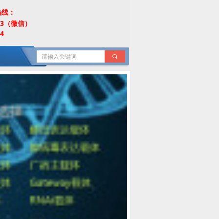
热线：
453（微信）
4
끠