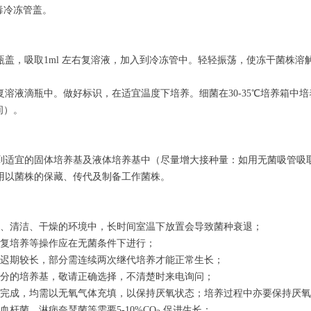
毒冷冻管盖。
瓶盖，吸取
1ml
左右复溶液，加入到冷冻管中。轻轻振荡，使冻干菌株溶
复溶液滴瓶中。做好标识，在适宜温度下培养。细菌在
30-35
℃培养箱中培
间）。
到适宜的固体培养基及液体培养基中（尽量增大接种量：如用无菌吸管吸
用以菌株的保藏、传代及制备工作菌株。
、清洁、干燥的环境中，长时间室温下放置会导致菌种衰退；
复培养等操作应在无菌条件下进行；
迟期较长，部分需连续两次继代培养才能正常生长；
分的培养基，敬请正确选择，不清楚时来电询问；
完成，均需以无氧气体充填，以保持厌氧状态；培养过程中亦要保持厌氧
血杆菌、淋病奈瑟菌等需要
5-10%CO
促进生长；