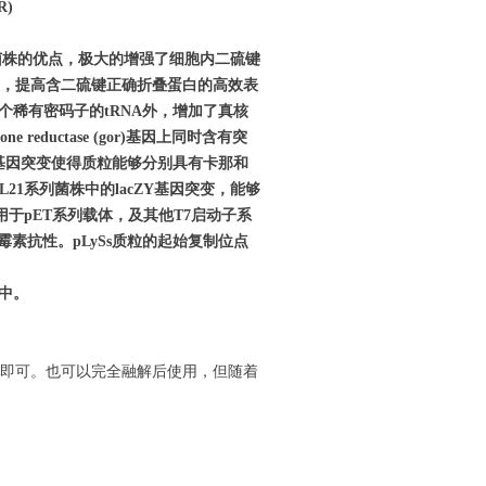
R)
菌株的优点，极大的增强了细胞内二硫键
，提高含二硫键正确折叠蛋白的高效表
个稀有密码子的
tRNA
外，增加了真核
ione reductase (gor)
基因上同时含有突
基因突变使得质粒能够分别具有卡那和
L21
系列菌株中的
lacZY
基因突变，能够
用于
pET
系列载体，及其他
T7
启动子系
霉素抗性。
pLySs
质粒的起始复制位点
中。
即可。也可以完全融解后使用，但随着