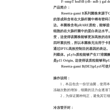
F–ompT hsdSB (rB– mB–) gal dcm 
产品简介：
Rosetta-gami B
系列菌株来源于
O
的形成和含有在大肠杆菌中稀有密码
达。本菌株含有
pRARE
质粒，能够提
细胞的在大肠杆菌中的蛋白表达水平
变，这使得该菌株能够更加高效的在
四环素抗性，所以本菌株无法用于卡
通过
IPTG
高效控制目的基因的表达。
列载体。
pLySs
质粒能够产生
T7
溶菌
是
p15 Origin,
这使得该质粒能够和
pU
Rosetta-gami B(DE3)pLysS
可使
操作说明：
1
，本品包含一份甘油菌，使用本
冻融次数的增加，细菌的活力会逐渐
2
，为保证菌种纯正，避免其它
冷冻管开封：