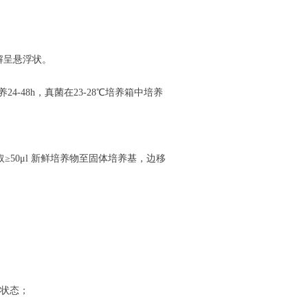
解呈悬浮状。
养
24-48h
，真菌在
23-28
℃培养箱中培养
取≥
50
μ
l
新鲜培养物至固体培养基，边移
状态；