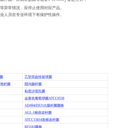
2
等异常情况，应停止使用对应产品。
业人员在专业环境下有保护性操作。
菌
乙型溶血性链球菌
芽孢杆菌
阴沟肠杆菌
粘质沙雷氏菌
金黄色葡萄球菌
ATCC6538
AD494(DE3)
大肠杆菌菌株
AGL-1
根癌农杆菌
ATCC15834
发根农杆菌
BJ5183
菌株