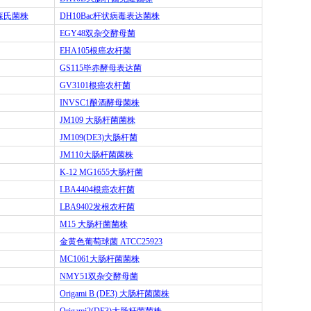
森氏菌株
DH10Bac
杆状病毒表达菌株
EGY48
双杂交酵母菌
EHA105
根癌农杆菌
GS115
毕赤酵母表达菌
GV3101
根癌农杆菌
INVSC1
酿酒酵母菌株
JM109
大肠杆菌菌株
JM109(DE3)
大肠杆菌
JM110
大肠杆菌菌株
K-12 MG1655
大肠杆菌
LBA4404
根癌农杆菌
LBA9402
发根农杆菌
M15
大肠杆菌菌株
金黄色葡萄球菌
ATCC25923
MC1061
大肠杆菌菌株
NMY51
双杂交酵母菌
Origami B (DE3)
大肠杆菌菌株
Origami2(DE3)
大肠杆菌菌株