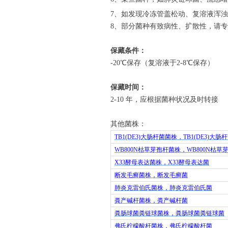
7
、如发现冷冻管盖松动、复溶液浑浊
8
、部分菌种有致病性、扩散性，请专
保藏条件：
-20
℃保存（复溶液于
2-8
℃保存）
保藏时间：
2-10
年，应根据菌种状况及时转接
其他菌株：
TB1(DE3)
大肠杆菌菌株，
TB1(DE3)
大肠杆
WB800N
枯草芽孢杆菌株，
WB800N
枯草
X33
酵母表达菌株，
X33
酵母表达菌
断发毛癣菌株，断发毛癣菌
肺炎克雷伯氏菌株，肺炎克雷伯氏菌
粪产碱杆菌株，粪产碱杆菌
粪肠球菌粪链球菌株，粪肠球菌粪链球菌
弗氏柠檬酸杆菌株，弗氏柠檬酸杆菌