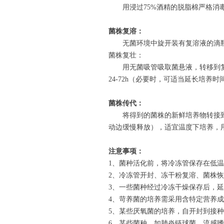
用浸过
75%
酒精的脱脂棉严格消
菌株复溶：
无菌环境中旋开装有复溶液的滴
菌株复壮：
用无菌吸管吸取菌悬液，转移到
24-72h
（必要时，可适当延长培养时
菌株传代：
将得到的菌株的新鲜培养物转接
动边缓慢释放），适宜温度下培养，
注意事项：
1
、菌种活化前，将冷冻管保存在低温
2
、冷冻管开封、冻干粉复溶、菌株恢
3
、一些菌种经过冷冻干燥保存后，延
4
、苛养菌的培养需采用含特定营养成
5
、某些厌氧菌的培养，自开封到接种
6
、某些菌种，如肺炎链球菌、流感嗜