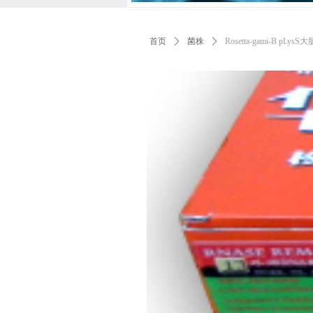
首页
ꄲ
菌株
ꄲ
Rosetta-gami-B pLys