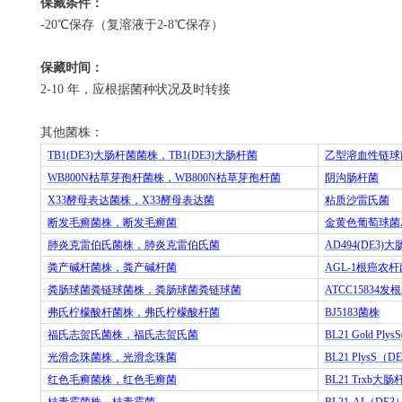
保藏条件：
-20
℃保存（复溶液于
2-8
℃保存）
保藏时间：
2-10
年，应根据菌种状况及时转接
其他菌株：
TB1(DE3)
大肠杆菌菌株，
TB1(DE3)
大肠杆菌
乙型溶血性链球
WB800N
枯草芽孢杆菌株，
WB800N
枯草芽孢杆菌
阴沟肠杆菌
X33
酵母表达菌株，
X33
酵母表达菌
粘质沙雷氏菌
断发毛癣菌株，断发毛癣菌
金黄色葡萄球菌
肺炎克雷伯氏菌株，肺炎克雷伯氏菌
AD494(DE3)
大
粪产碱杆菌株，粪产碱杆菌
AGL-1
根癌农杆
粪肠球菌粪链球菌株，粪肠球菌粪链球菌
ATCC15834
发根
弗氏柠檬酸杆菌株，弗氏柠檬酸杆菌
BJ5183
菌株
福氏志贺氏菌株，福氏志贺氏菌
BL21 Gold Plys
光滑念珠菌株，光滑念珠菌
BL21 PlysS
（
DE
红色毛癣菌株，红色毛癣菌
BL21 Trxb
大肠
桔青霉菌株，桔青霉菌
BL21-AI
（
DE3