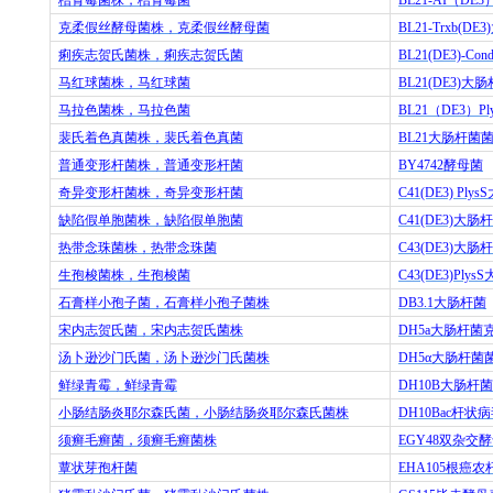
克柔假丝酵母菌株，克柔假丝酵母菌
BL21-Trxb(DE3)
痢疾志贺氏菌株，痢疾志贺氏菌
BL21(DE3)-Cond
马红球菌株，马红球菌
BL21(DE3)
大肠
马拉色菌株，马拉色菌
BL21
（
DE3
）
Pl
裴氏着色真菌株，裴氏着色真菌
BL21
大肠杆菌
普通变形杆菌株，普通变形杆菌
BY4742
酵母菌
奇异变形杆菌株，奇异变形杆菌
C41(DE3) PlysS
缺陷假单胞菌株，缺陷假单胞菌
C41(DE3)
大肠杆
热带念珠菌株，热带念珠菌
C43(DE3)
大肠杆
生孢梭菌株，生孢梭菌
C43(DE3)PlysS
石膏样小孢子菌，石膏样小孢子菌株
DB3.1
大肠杆菌
宋内志贺氏菌，宋内志贺氏菌株
DH5a
大肠杆菌
汤卜逊沙门氏菌，汤卜逊沙门氏菌株
DH5
α大肠杆菌
鲜绿青霉，鲜绿青霉
DH10B
大肠杆菌
小肠结肠炎耶尔森氏菌，小肠结肠炎耶尔森氏菌株
DH10Bac
杆状病
须癣毛癣菌，须癣毛癣菌株
EGY48
双杂交酵
蕈状芽孢杆菌
EHA105
根癌农