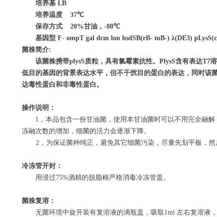
培养基
LB
培养温度
37
℃
保存方式
20%
甘油，
-80
℃
基因型
F- ompT gal dcm lon hsdSB(rB- mB-)
λ
(DE3) pLysS(
菌株简介
:
该菌株携带
plysS
质粒，具有氯霉素抗性。
PlysS
含有表达
T7
溶
低目的基因的背景表达水平，但不干扰目的蛋白的表达，同时该
达毒性蛋白和非毒性蛋白。
操作说明：
1
，本品包含一份甘油菌，使用本甘油菌时可以不用完全融解
冻融次数的增加，细菌的活力会逐渐下降。
2
，为保证菌种纯正，避免其它细菌污染，尽量先划平板，然
冷冻管开封：
用浸过
75%
酒精的脱脂棉严格消毒冷冻管盖。
菌株复溶：
无菌环境中旋开装有复溶液的滴瓶盖，吸取
1ml
左右复溶液