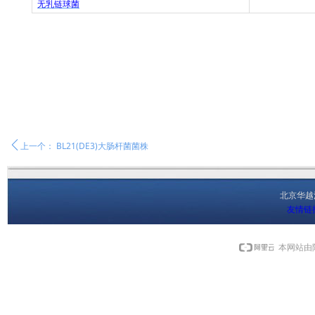
无乳链球菌
ꄴ
上一个：
BL21(DE3)大肠杆菌菌株
北京华
友情链
本网站由