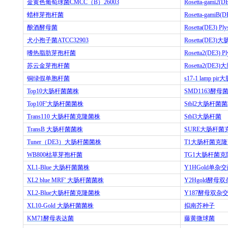
金黄色葡萄球菌
CMCC
（
B
）
26003
Rosetta-gami2(D
蜡样芽孢杆菌
Rosetta-gamiB(D
酿酒酵母菌
Rosetta(DE3) Ply
犬小孢子菌
ATCC32903
Rosetta(DE3)
大
嗜热脂肪芽孢杆菌
Rosetta2(DE3) Pl
苏云金芽孢杆菌
Rosetta2(DE3)
大
铜绿假单胞杆菌
s17-1 lamp pir
大
Top10
大肠杆菌菌株
SMD1163
酵母
Top10F'
大肠杆菌菌株
Stbl2
大肠杆菌菌
Trans110
大肠杆菌克隆菌株
Stbl3
大肠杆菌
TransB
大肠杆菌菌株
SURE
大肠杆菌
Tuner
（
DE3
）大肠杆菌菌株
T1
大肠杆菌克隆
WB800
枯草芽孢杆菌
TG1
大肠杆菌克
XL1-Blue
大肠杆菌菌株
Y1HGold
单杂交
XL2 blue MRF'
大肠杆菌菌株
Y2Hgold
酵母双
XL2-Blue
大肠杆菌克隆菌株
Y187
酵母双杂
XL10-Gold
大肠杆菌菌株
拟南芥种子
KM71
酵母表达菌
藤黄微球菌