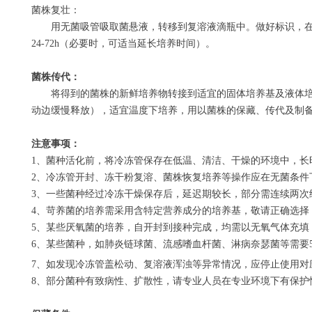
菌株复壮：
用无菌吸管吸取菌悬液，转移到复溶液滴瓶中。做好标识，
24-72h
（必要时，可适当延长培养时间）。
菌株传代：
将得到的菌株的新鲜培养物转接到适宜的固体培养基及液体培
动边缓慢释放），适宜温度下培养，用以菌株的保藏、传代及制
注意事项：
1
、菌种活化前，将冷冻管保存在低温、清洁、干燥的环境中，长
2
、冷冻管开封、冻干粉复溶、菌株恢复培养等操作应在无菌条件
3
、一些菌种经过冷冻干燥保存后，延迟期较长，部分需连续两次
4
、苛养菌的培养需采用含特定营养成分的培养基，敬请正确选择
5
、某些厌氧菌的培养，自开封到接种完成，均需以无氧气体充填
6
、某些菌种，如肺炎链球菌、流感嗜血杆菌、淋病奈瑟菌等需要
7
、如发现冷冻管盖松动、复溶液浑浊等异常情况，应停止使用对
8
、部分菌种有致病性、扩散性，请专业人员在专业环境下有保护