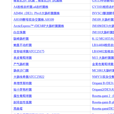
猪霍乱沙门氏菌，猪霍乱沙门氏菌株
GS115
毕赤酵母
A4
发根农杆菌
,a4
农杆菌株
GV3101
根癌农
AD494
（
DE3
）
PlysS
大肠杆菌菌株
INVSC1
酿酒酵
AH109
酵母双杂交菌株
,AH109
JM109
大肠杆菌
ArcticExpress™ (DE3)RP
大肠杆菌菌株
JM109(DE3)
大
白念珠菌
JM110
大肠杆菌
阪崎肠杆菌
K-12 MG1655
大
鲍曼不动杆菌
LBA4404
根癌农
变形链球菌
ATCC25175
LBA9402
发根农
表皮葡萄球菌
M15
大肠杆菌菌
产气肠杆菌
金黄色葡萄球菌
肠炎沙门菌
MC1061
大肠杆
大肠埃希菌
ATCC25922
NMY51
双杂交
单增李斯特菌
Origami B (DE3)
短小芽孢杆菌
Origami2(DE3)
腐生葡萄球菌
Rosetta-gami 2
（
副溶血性弧菌
Rosetta-gami-B p
黑曲霉
Rosetta-gami(DE