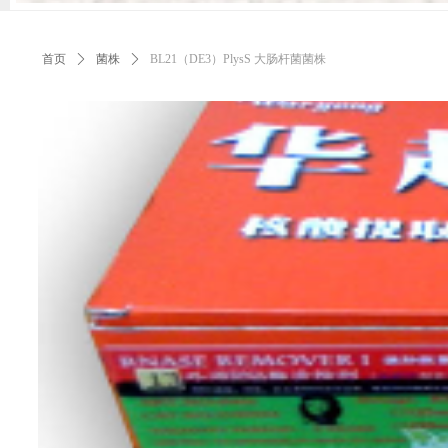
首页
ꄲ
菌株
ꄲ
BL21（DE3）PlysS 大肠杆菌菌株