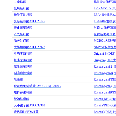
白念珠菌
JM110
大肠杆菌
阪崎肠杆菌
K-12 MG1655
大
鲍曼不动杆菌
LBA4404
根癌农
变形链球菌
ATCC25175
LBA9402
发根农
表皮葡萄球菌
M15
大肠杆菌菌
产气肠杆菌
金黄色葡萄球菌
肠炎沙门菌
MC1061
大肠杆
大肠埃希菌
ATCC25922
NMY51
双杂交
单增李斯特菌
Origami B (DE3)
短小芽孢杆菌
Origami2(DE3)
腐生葡萄球菌
Rosetta-gami 2
（
副溶血性弧菌
Rosetta-gami-B p
黑曲霉
Rosetta-gami(DE
金黄色葡萄球菌
CMCC
（
B
）
26003
Rosetta-gami2(D
蜡样芽孢杆菌
Rosetta-gamiB(D
酿酒酵母菌
Rosetta(DE3) Ply
犬小孢子菌
ATCC32903
Rosetta(DE3)
大
嗜热脂肪芽孢杆菌
Rosetta2(DE3) Pl