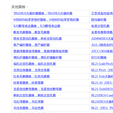
其他菌株：
TB1(DE3)
大肠杆菌菌株，
TB1(DE3)
大肠杆菌
乙型溶血性链球
WB800N
枯草芽孢杆菌株，
WB800N
枯草芽孢杆菌
阴沟肠杆菌
X33
酵母表达菌株，
X33
酵母表达菌
粘质沙雷氏菌
断发毛癣菌株，断发毛癣菌
金黄色葡萄球菌
肺炎克雷伯氏菌株，肺炎克雷伯氏菌
AD494(DE3)
大
粪产碱杆菌株，粪产碱杆菌
AGL-1
根癌农杆
粪肠球菌粪链球菌株，粪肠球菌粪链球菌
ATCC15834
发根
弗氏柠檬酸杆菌株，弗氏柠檬酸杆菌
BJ5183
菌株
福氏志贺氏菌株，福氏志贺氏菌
BL21 Gold Plys
光滑念珠菌株，光滑念珠菌
BL21 PlysS
（
DE
红色毛癣菌株，红色毛癣菌
BL21 Trxb
大肠
桔青霉菌株，桔青霉菌
BL21-AI
（
DE3
克柔假丝酵母菌株，克柔假丝酵母菌
BL21-Trxb(DE3)
痢疾志贺氏菌株，痢疾志贺氏菌
BL21(DE3)-Cond
马红球菌株，马红球菌
BL21(DE3)
大肠
马拉色菌株，马拉色菌
BL21
（
DE3
）
Pl