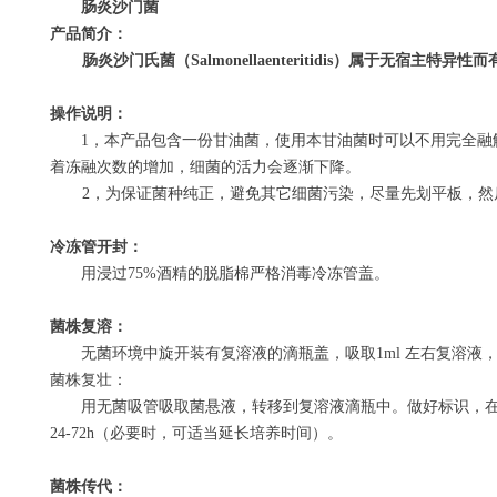
肠炎沙门菌
产品简介：
肠炎沙门氏菌（
Salmonellaenteritidis
）属于无宿主特异性而
操作说明：
1
，本产品包含一份甘油菌，使用本甘油菌时可以不用完全融
着冻融次数的增加，细菌的活力会逐渐下降。
2
，为保证菌种纯正，避免其它细菌污染，尽量先划平板，然
冷冻管开封：
用浸过
75%
酒精的脱脂棉严格消毒冷冻管盖。
菌株复溶：
无菌环境中旋开装有复溶液的滴瓶盖，吸取
1ml
左右复溶液
菌株复壮：
用无菌吸管吸取菌悬液，转移到复溶液滴瓶中。做好标识，
24-72h
（必要时，可适当延长培养时间）。
菌株传代：