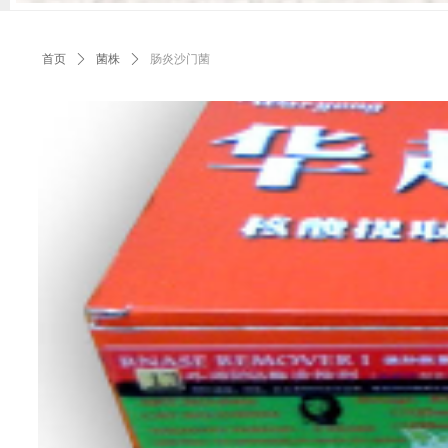
首页
ꄲ
菌株
ꄲ
肠炎沙门菌