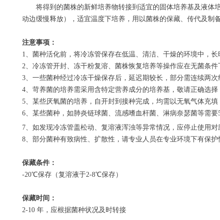
将得到的菌株的新鲜培养物转接到适宜的固体培养基及液体培
动边缓慢释放），适宜温度下培养，用以菌株的保藏、传代及制
注意事项：
1
、菌种活化前，将冷冻管保存在低温、清洁、干燥的环境中，长
2
、冷冻管开封、冻干粉复溶、菌株恢复培养等操作应在无菌条件
3
、一些菌种经过冷冻干燥保存后，延迟期较长，部分需连续两次
4
、苛养菌的培养需采用含特定营养成分的培养基，敬请正确选择
5
、某些厌氧菌的培养，自开封到接种完成，均需以无氧气体充填
6
、某些菌种，如肺炎链球菌、流感嗜血杆菌、淋病奈瑟菌等需要
7
、如发现冷冻管盖松动、复溶液浑浊等异常情况，应停止使用对
8
、部分菌种有致病性、扩散性，请专业人员在专业环境下有保护
保藏条件：
-20
℃保存（复溶液于
2-8
℃保存）
保藏时间：
2-10
年，应根据菌种状况及时转接