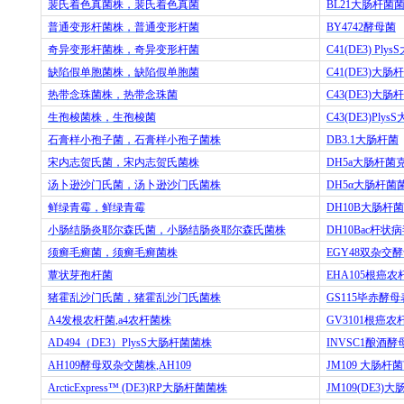
裴氏着色真菌株，裴氏着色真菌
BL21
大肠杆菌
普通变形杆菌株，普通变形杆菌
BY4742
酵母菌
奇异变形杆菌株，奇异变形杆菌
C41(DE3) PlysS
缺陷假单胞菌株，缺陷假单胞菌
C41(DE3)
大肠杆
热带念珠菌株，热带念珠菌
C43(DE3)
大肠杆
生孢梭菌株，生孢梭菌
C43(DE3)PlysS
石膏样小孢子菌，石膏样小孢子菌株
DB3.1
大肠杆菌
宋内志贺氏菌，宋内志贺氏菌株
DH5a
大肠杆菌
汤卜逊沙门氏菌，汤卜逊沙门氏菌株
DH5
α大肠杆菌
鲜绿青霉，鲜绿青霉
DH10B
大肠杆菌
小肠结肠炎耶尔森氏菌，小肠结肠炎耶尔森氏菌株
DH10Bac
杆状病
须癣毛癣菌，须癣毛癣菌株
EGY48
双杂交酵
蕈状芽孢杆菌
EHA105
根癌农
猪霍乱沙门氏菌，猪霍乱沙门氏菌株
GS115
毕赤酵母
A4
发根农杆菌
,a4
农杆菌株
GV3101
根癌农
AD494
（
DE3
）
PlysS
大肠杆菌菌株
INVSC1
酿酒酵
AH109
酵母双杂交菌株
,AH109
JM109
大肠杆菌
ArcticExpress™ (DE3)RP
大肠杆菌菌株
JM109(DE3)
大