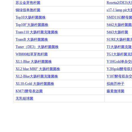
苏云金芽孢杆菌
Rosetta2(DE3)
大
铜绿假单胞杆菌
s17-1 lamp pir
大
Top10
大肠杆菌菌株
SMD1163
酵母
Top10F'
大肠杆菌菌株
Stbl2
大肠杆菌菌
Trans110
大肠杆菌克隆菌株
Stbl3
大肠杆菌
TransB
大肠杆菌菌株
SURE
大肠杆菌
Tuner
（
DE3
）大肠杆菌菌株
T1
大肠杆菌克隆
WB800
枯草芽孢杆菌
TG1
大肠杆菌克
XL1-Blue
大肠杆菌菌株
Y1HGold
单杂交
XL2 blue MRF'
大肠杆菌菌株
Y2Hgold
酵母双
XL2-Blue
大肠杆菌克隆菌株
Y187
酵母双杂
XL10-Gold
大肠杆菌菌株
拟南芥种子
KM71
酵母表达菌
藤黄微球菌
无乳链球菌