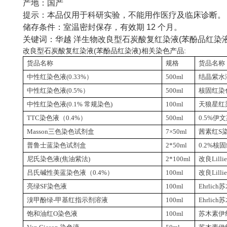
产地：国产
提示：本品仅用于科研实验，不能用作医疗及临床诊断。
储存条件：室温密封保存，有效期
12
个月。
关键词：华越
洋生物改良型石炭酸复红染液
(
苯酚品红染
(
)
:
改良型石炭酸复红染液
苯酚品红染液
相关染色产品
货品名称
规格
货品名称
中性红染色液
(0.33%
）
500ml
结晶紫水
中性红染色液
(0.5%
）
500ml
核固红染
中性红染色液
(0.1%
常规染色
)
100ml
天狼星红
TTC
染色液（
0.4%
）
500ml
0.5%
伊文
Masson
三色染色试剂盒
7
×
50ml
茜素红
S
普鲁士蓝染色试剂盒
2*50ml
0.2%
核固
尼氏染色液
(
焦油紫法
)
2*100ml
改良
Lilli
吕氏碱性美蓝染色液（
0.4%
）
100ml
改良
Lilli
亮绿
SF
染色液
100ml
Ehrlich
苏
溴甲酚绿
-
甲基红指示剂溶液
100ml
Ehrlich
苏
饱和油红
O
染色液
100ml
苏木素伊