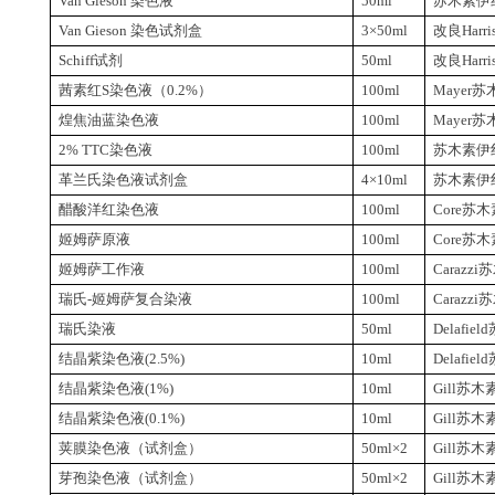
Van Gieson
染色液
50ml
苏木素伊
Van Gieson
染色试剂盒
3
×
50ml
改良
Harri
Schiff
试剂
50ml
改良
Harri
茜素红
S
染色液（
0.2%
）
100ml
Mayer
苏
煌焦油蓝染色液
100ml
Mayer
苏
2% TTC
染色液
100ml
苏木素伊
革兰氏染色液试剂盒
4
×
10ml
苏木素伊
醋酸洋红染色液
100ml
Core
苏木
姬姆萨原液
100ml
Core
苏木
姬姆萨工作液
100ml
Carazzi
苏
瑞氏
-
姬姆萨复合染液
100ml
Carazzi
苏
瑞氏染液
50ml
Delafield
结晶紫染色液
(2.5%)
10ml
Delafield
结晶紫染色液
(1%)
10ml
Gill
苏木
结晶紫染色液
(0.1%)
10ml
Gill
苏木
荚膜染色液（试剂盒）
50ml
×
2
Gill
苏木
芽孢染色液（试剂盒）
50ml
×
2
Gill
苏木