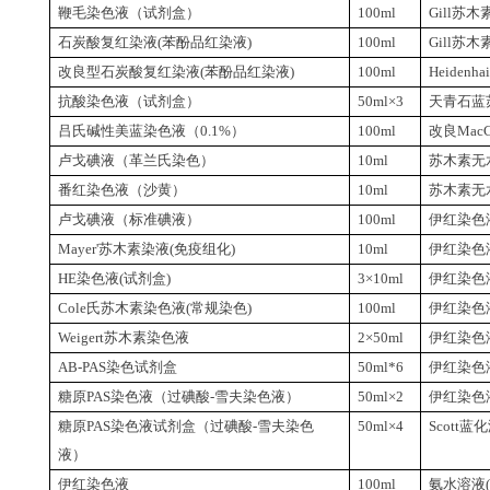
鞭毛染色液（试剂盒）
100ml
Gill
苏木
石炭酸复红染液
(
苯酚品红染液
)
100ml
Gill
苏木
改良型石炭酸复红染液
(
苯酚品红染液
)
100ml
Heidenha
抗酸染色液（试剂盒）
50ml
×
3
天青石蓝
吕氏碱性美蓝染色液（
0.1%
）
100ml
改良
MacC
卢戈碘液（革兰氏染色）
10ml
苏木素无
番红染色液（沙黄）
10ml
苏木素无
卢戈碘液（标准碘液）
100ml
伊红染色
Mayer'
苏木素染液
(
免疫组化
)
10ml
伊红染色
HE
染色液
(
试剂盒
)
3
×
10ml
伊红染色
Cole
氏苏木素染色液
(
常规染色
)
100ml
伊红染色
Weigert
苏木素染色液
2
×
50ml
伊红染色
AB-PAS
染色试剂盒
50ml*6
伊红染色
糖原
PAS
染色液（过碘酸
-
雪夫染色液）
50ml
×
2
伊红染色
糖原
PAS
染色液试剂盒（过碘酸
-
雪夫染色
50ml
×
4
Scott
蓝化
液）
伊红染色液
100ml
氨水溶液