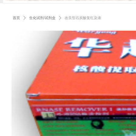
首页
ꄲ
生化试剂/试剂盒
ꄲ
改良型石炭酸复红染液