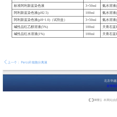
标准阿利新蓝染色液
3
×
50ml
氨水溶液
阿利新蓝染色液
(pH2.5)
100ml
氨水溶液
阿利新蓝染色液
(pH=1.0)
（试剂盒）
3
×
50ml
氨水溶液
碱性品红乙醇溶液
(5%)
100ml
天青石蓝
碱性品红水溶液
(1%)
100ml
天青石蓝
ꄴ
上一个：
Percoll 细胞分离液
北京华
友情链
本网站由