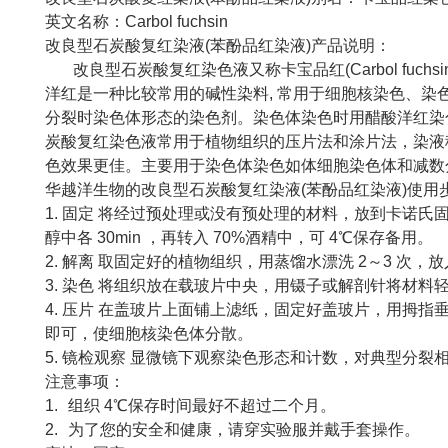
英文名称：
Carbol fuchsin
改良型石炭酸复红染液
(
苯酚品红染液
)
产品说明：
改良型石炭酸复红染色液又称卡宝品红
(Carbol fuchsi
洋红是一种比较常用的碱性染料
,
常用于细胞核染色、染
分裂时染色体形态的染色剂。染色体染色时用醋酸洋红染
炭酸复红染色液常用于植物组织的压片法和涂片法，染液
色效果更佳。主要用于染色体染色如体细胞染色体和减数
华越洋生物的改良型石炭酸复红染液
(
苯酚品红染液
)
使
⽤
1.
固定
将经过预处理或没有预处理的材料，放到卡诺氏
醇中各
30min
，再转入
70%
酒精中，可
4
℃保存备用。
2.
解离
取固定好的植物组织，用蒸馏水漂洗
2
～
3
次，放
3.
染色
将组织放在载玻片中央，用镊子或解剖针将材料
4.
压片
在盖玻片上面铺上滤纸，固定好盖玻片，用拇指
即可，使细胞核染色体分散。
5.
镜检观察
显微镜下观察染色形态和计数，对典型分裂
注意事项：
1.
组织
4
℃保存时间最好不超过二个月。
2.
为了您的安全和健康，请穿实验服并戴手套操作。