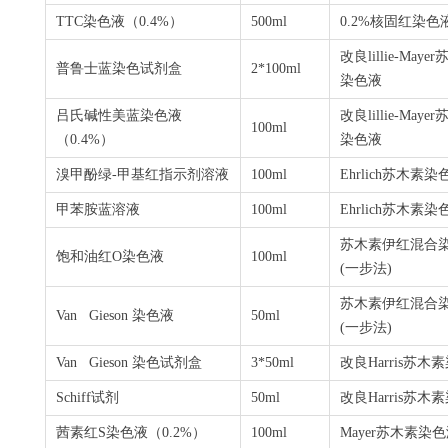
TTC
染色液（
0.4%
）
500ml
0.2%
核固红染色
改良lillie-Maye
普鲁士蓝染色试剂盒
2*100ml
染色液
吕氏碱性美蓝染色液
改良lillie-Maye
100ml
（
0.4%
）
染色液
溴甲酚绿
-
甲基红指示剂溶液
100ml
Ehrlich苏木素染
甲苯胺蓝溶液
100ml
Ehrlich苏木素染
苏木素伊红混合
饱和油红
O
染色液
100ml
(
一步法
)
苏木素伊红混合
Van Gieson
染色液
50ml
(
一步法
)
Van Gieson
染色试剂盒
3*50ml
改良
Harris
苏木素
Schiff
试剂
50ml
改良
Harris
苏木素
茜素红
S
染色液（
0.2%
）
100ml
Mayer
苏木素染色