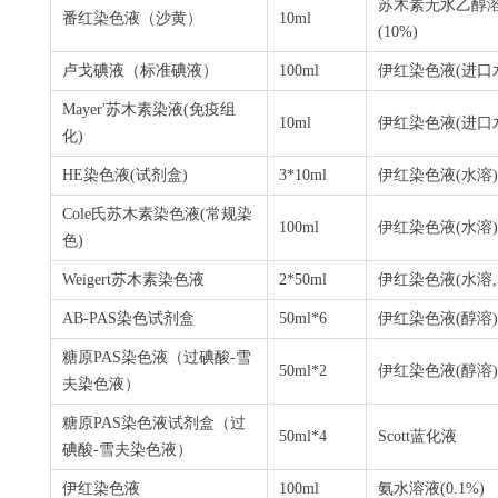
苏木素无水乙醇
番红染色液（沙黄）
10ml
(10%)
卢戈碘液（标准碘液）
100ml
伊红染色液
(
进口
Mayer'
苏木素染液
(
免疫组
10ml
伊红染色液
(
进口
化
)
HE
染色液
(
试剂盒
)
3*10ml
伊红染色液
(
水溶
)
Cole氏苏木素染色液(常规染
100ml
伊红染色液
(
水溶
)
色)
Weigert
苏木素染色液
2*50ml
伊红染色液
(
水溶
AB-PAS
染色试剂盒
50ml*6
伊红染色液
(
醇溶
)
糖原
PAS
染色液（过碘酸
-
雪
50ml*2
伊红染色液
(
醇溶
)
夫染色液）
糖原
PAS
染色液试剂盒（过
50ml*4
Scott
蓝化液
碘酸
-
雪夫染色液）
伊红染色液
100ml
氨水溶液
(0.1%)