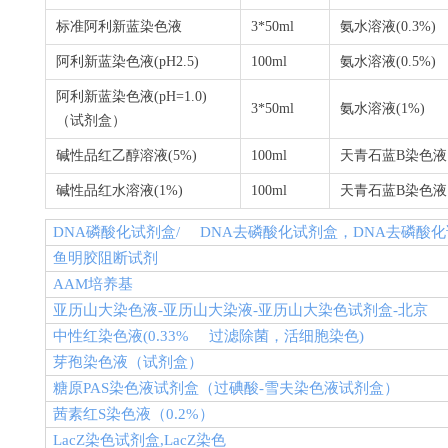
标准阿利新蓝染色液
3*50ml
氨水溶液
(0.3%)
阿利新蓝染色液
(pH2.5)
100ml
氨水溶液
(0.5%)
阿利新蓝染色液
(pH=1.0)
3*50ml
氨水溶液
(1%)
（试剂盒）
碱性品红乙醇溶液
(5%)
100ml
天青石蓝
B
染色液
碱性品红水溶液
(1%)
100ml
天青石蓝
B
染色液
DNA
磷酸化试剂盒
/ DNA
去磷酸化试剂盒，
DNA
去磷酸化
鱼明胶阻断试剂
AAM
培养基
亚历山大染色液
-
亚历山大染液
-
亚历山大染色试剂盒
-
北京
中性红染色液
(0.33%
过滤除菌，活细胞染色
)
芽孢染色液（试剂盒）
糖原
PAS
染色液试剂盒（过碘酸
-
雪夫染色液试剂盒）
茜素红
S
染色液（
0.2%
）
LacZ
染色试剂盒
,LacZ
染色