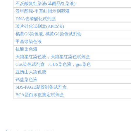
石炭酸复红染液
(
苯酚品红染液
)
溴甲酚绿
-
甲基红指示剂溶液
DNA
去磷酸化试剂盒
玻片硅化试剂盒
(APES
法
)
橘黄
G6
染色液
,
橘黄
G6
染色试剂盒
甲基绿染色液
抗酸染色液
天狼星红染色液，天狼星红染色试剂盒
Gus
染色试剂盒
,GUS
染色液，
gus
染色
亚历山大染色液
钙盐染色液
SDS-PAGE
凝胶制备试剂盒
BCA
蛋白浓度测定试剂盒