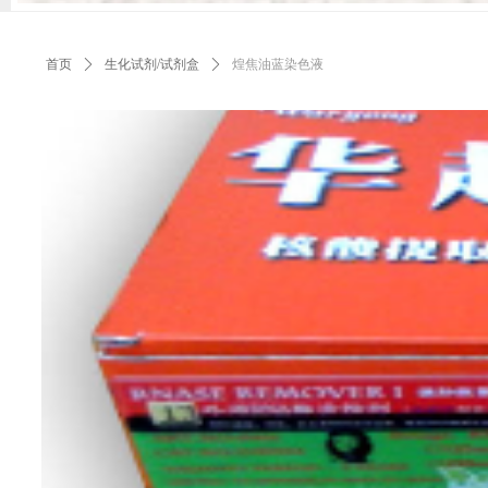
首页
ꄲ
生化试剂/试剂盒
ꄲ
煌焦油蓝染色液