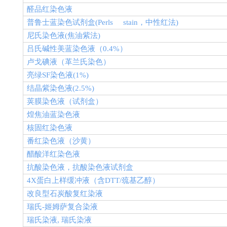
醛品红染色液
普鲁士蓝染色试剂盒
(Perls stain
，中性红法
)
尼氏染色液
(
焦油紫法
)
吕氏碱性美蓝染色液（
0.4%
）
卢戈碘液（革兰氏染色）
亮绿
SF
染色液
(1%)
结晶紫染色液
(2.5%)
荚膜染色液（试剂盒）
煌焦油蓝染色液
核固红染色液
番红染色液（沙黄）
醋酸洋红染色液
抗酸染色液，抗酸染色液试剂盒
4X
蛋白上样缓冲液（含
DTT/
巯基乙醇）
改良型石炭酸复红染液
瑞氏
-
姬姆萨复合染液
瑞氏染液
,
瑞氏染液