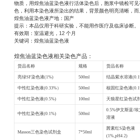
物质，用煌焦油蓝染色液行活体染色后，胞浆中镜检可见
色，利用本染色液所染出的结果，背景颜色明亮清晰，而
煌焦油蓝染色液产地：国产
提示：本品仅用于科研实验，不能用作医疗及临床诊断。
有效期：室温避光，
12
个月
关键词：煌焦油蓝染色液
煌焦油蓝染色液
相关染色产品
：
货品名称
规格
货品名称
亮绿
SF
染色液
(1%)
500ml
结晶紫水溶液
(0.
中性红染色液
(0.33%
）
500ml
核固红染色液
(0.
中性红染色液
(0.5%)
100ml
天狼星红染色试
0.5%
伊文斯蓝
/
埃
中性红染色液
(0.1%)
500ml
溶液
茜素红
S
染色液
Masson
三色染色试剂盒
7*50ml
(1%,pH4.2)