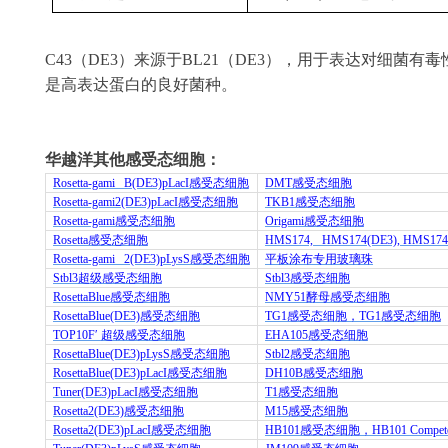
C43
（
DE3
）来源于
BL21
（
DE3
），用于表达对细菌有毒
是高表达蛋白的良好菌种。
华越洋其他感受态细胞：
Rosetta-gami B(DE3)pLacI
感受态细胞
DMT
感受态细胞
Rosetta-gami2(DE3)pLacI
感受态细胞
TKB1
感受态细胞
Rosetta-gami
感受态细胞
Origami
感受态细胞
Rosetta
感受态细胞
HMS174, HMS174(DE3), HMS174
Rosetta-gami 2(DE3)pLysS
感受态细胞
平板涂布专用玻璃珠
Stbl3
超级感受态细胞
Stbl3
感受态细胞
RosettaBlue
感受态细胞
NMY51
酵母感受态细胞
RosettaBlue(DE3)
感受态细胞
TG1
感受态细胞，TG1
感受态细胞
TOP10F
′
超级感受态细胞
EHA105
感受态细胞
RosettaBlue(DE3)pLysS
感受态细胞
Stbl2
感受态细胞
RosettaBlue(DE3)pLacI
感受态细胞
DH10B
感受态细胞
Tuner(DE3)pLacI
感受态细胞
T1
感受态细胞
Rosetta2(DE3)
感受态细胞
M15
感受态细胞
Rosetta2(DE3)pLacI
感受态细胞
HB101
感受态细胞，HB101 Competent