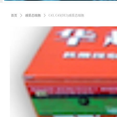
首页
ꄲ
感受态细胞
ꄲ
C43, C43(DE3)感受态细胞