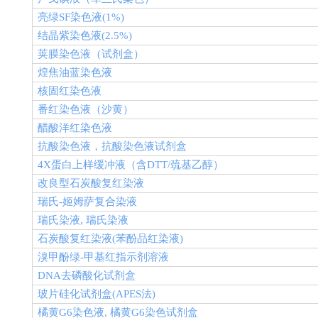
亮绿
SF
染色液
(1%)
结晶紫染色液
(2.5%)
荚膜染色液（试剂盒）
煌焦油蓝染色液
核固红染色液
番红染色液（沙黄）
醋酸洋红染色液
抗酸染色液，抗酸染色液试剂盒
4X
蛋白上样缓冲液（含
DTT/
巯基乙醇）
改良型石炭酸复红染液
瑞氏
-
姬姆萨复合染液
瑞氏染液
,
瑞氏染液
石炭酸复红染液
(
苯酚品红染液
)
溴甲酚绿
-
甲基红指示剂溶液
DNA
去磷酸化试剂盒
玻片硅化试剂盒
(APES
法
)
橘黄
G6
染色液
,
橘黄
G6
染色试剂盒