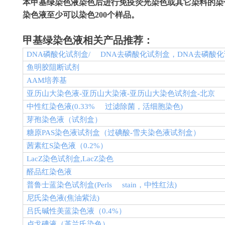
本甲基绿染色液染色后进行免疫荧光染色或其它染料的染
染色液至少可以染色
200
个样品。
甲基绿染色液相关产品推荐：
DNA
磷酸化试剂盒
/ DNA
去磷酸化试剂盒，
DNA
去磷酸化
鱼明胶阻断试剂
AAM
培养基
亚历山大染色液
-
亚历山大染液
-
亚历山大染色试剂盒
-
北京
中性红染色液
(0.33%
过滤除菌，活细胞染色
)
芽孢染色液（试剂盒）
糖原
PAS
染色液试剂盒（过碘酸
-
雪夫染色液试剂盒）
茜素红
S
染色液（
0.2%
）
LacZ
染色试剂盒
,LacZ
染色
醛品红染色液
普鲁士蓝染色试剂盒
(Perls stain
，中性红法
)
尼氏染色液
(
焦油紫法
)
吕氏碱性美蓝染色液（
0.4%
）
卢戈碘液（革兰氏染色）