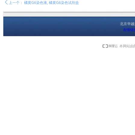
ꄴ
上一个：
橘黄G6染色液, 橘黄G6染色试剂盒
北京华
友情链
本网站由