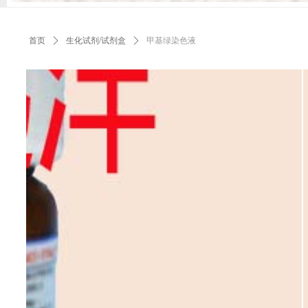
首页
ꄲ
生化试剂/试剂盒
ꄲ
甲基绿染色液