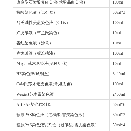
改良型石炭酸复红染液
(
苯酚品红染液
)
100ml
抗酸染色液（试剂盒）
50ml*3
吕氏碱性美蓝染色液（
0.1%
）
100ml
卢戈碘液（革兰氏染色）
10ml
番红染色液（沙黄）
10ml
卢戈碘液（标准碘液）
100ml
Mayer'
苏木素染液
(
免疫组化
)
10ml
HE
染色液
(
试剂盒
)
3*10ml
Cole氏苏木素染色液(常规染色)
100ml
Weigert
苏木素染色液
2*50ml
AB-PAS
染色试剂盒
50ml*6
糖原
PAS
染色液（过碘酸
-
雪夫染色液）
50ml*2
糖原
PAS
染色液试剂盒（过碘酸
-
雪夫染色液）
50ml*4