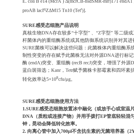
E. coli B e14
(McrA
) Δ(mcrCB-hsdSMR-mrr)171 endA1 gy
q
r
proAB lacI
ZΔM15 Tn10 (Tet
)].
SURE感受态细胞产品说明
真核生物DNA存在较多“十字型” 、“Z字型” 等
杆菌体内的重组酶系统或其他防御系统识别并对其进
SURE菌株可以解决这些问题：此菌株体内重组酶系统整条通路被破坏，
制性突变的存在赋予此菌株无法对外源DNA进行标
酶 (endA)突变、重组酶 (recB recJ)突变，增强
蓝白斑筛选；Kanr，Tetr赋予菌株卡那霉素和四环
8
转化效率达5×10
cfu/μg。
SURE感受态细胞使用方法
1.SURE感受态细胞放置冰中融化（或放手心或室
DNA（质粒或连接产物）并用手拨打EP管底轻轻混匀
钟，晃动会降低转化效率。
2. 向离心管中加入700μl不含抗生素的无菌培养基（2Y