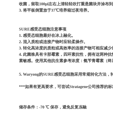
收菌，留取100μl左右上清轻轻吹打重悬菌块并涂布
3. 将平板倒置放于37℃培养箱过夜培养。
SURE感受态细胞注意事项
1. 感受态细胞最好在冰上融化。
2. 混入质粒或连接产物时应轻柔操作。
3. 转化高浓度的质粒或高效率的连接产物可相应减
4. 此菌株具有卡那霉素，四环素抗性，拥有这两种抗性的质
素敏感。使用其他抗生素参考浓度：氨苄青霉素（终浓度： 1
5. Waryong的SURE感受态细胞采用常规转化方法，
***如果有更高要求，可尝试Stratagene公司推荐的标准p
储存条件：-70 ℃ 保存，避免反复冻融